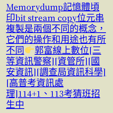
Memorydump記憶體頃
印bit stream copy位元串
複製是兩個不同的概念，
它們的操作和用途也有所
不同
郭富線上數位[三
等資訊警察][資管所][國
安資訊][調查局資訊科學]
[高普考資訊處
理]114+1、113考猜班招
生中