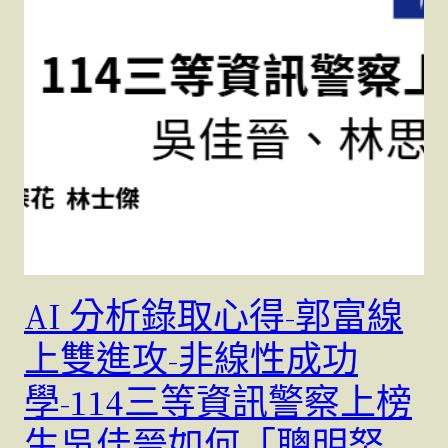
AI 分析錄取心得-郭富線
上雙進攻-非線性成功
學-114三等資訊警察上榜
生吳佳晉如何「聰明努