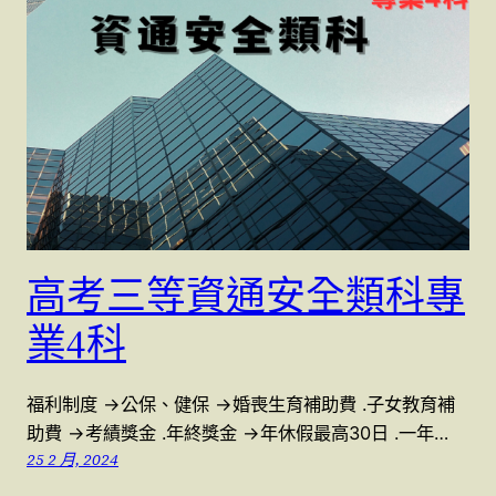
高考三等資通安全類科專
業4科
福利制度 →公保、健保 →婚喪生育補助費 .子女教育補
助費 →考績獎金 .年終獎金 →年休假最高30日 .一年…
25 2 月, 2024