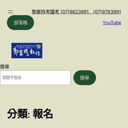
跳
至
警察特考國考 (07)9623991 , (07)9763991
主
部落格
YouTube
要
內
容
搜尋
搜尋
分類:
報名