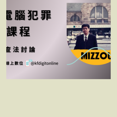
114電腦犯罪共同課程「
科技偵查法討論 」「 郭