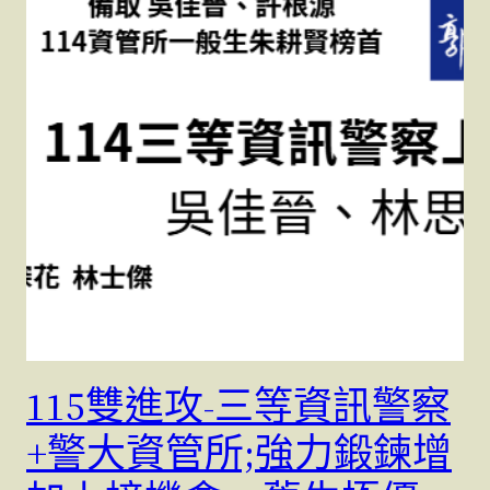
115雙進攻-三等資訊警察
+警大資管所;強力鍛鍊增