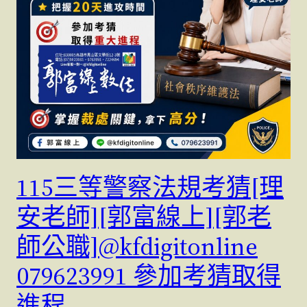
115三等警察法規考猜[理
安老師][郭富線上][郭老
師公職]@kfdigitonline
079623991 參加考猜取得
進程