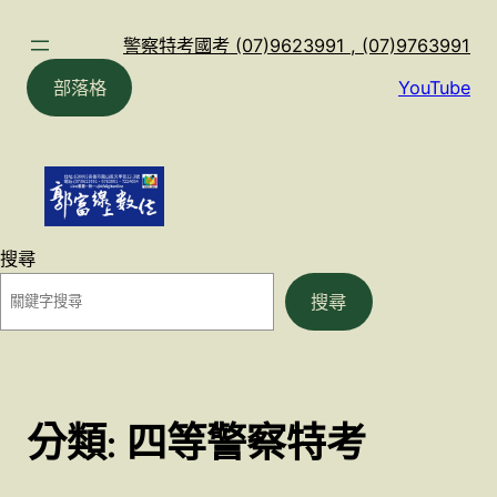
跳
至
警察特考國考 (07)9623991 , (07)9763991
主
部落格
YouTube
要
內
容
搜尋
搜尋
分類:
四等警察特考