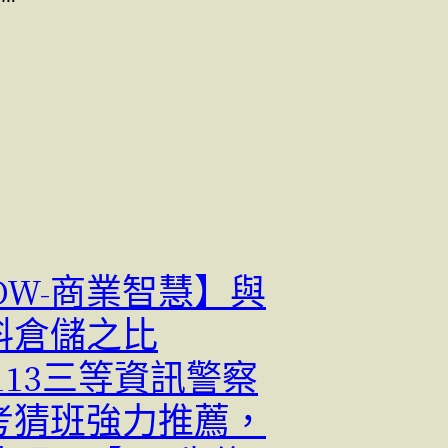
 DW-商業智慧】與
料倉儲之比
113三等資訊警察
考猜班強力推薦，