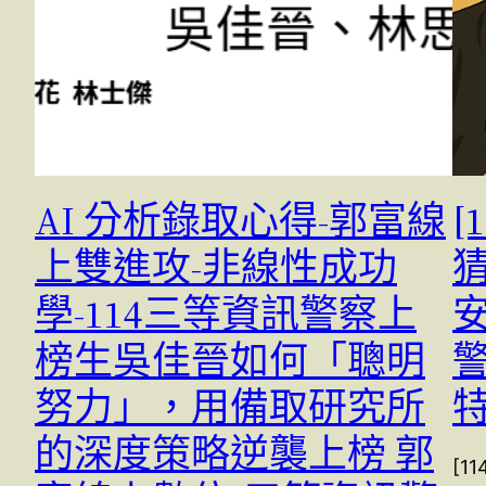
AI 分析錄取心得-郭富線
[
上雙進攻-非線性成功
猜
學-114三等資訊警察上
安
榜生吳佳晉如何「聰明
警
努力」，用備取研究所
的深度策略逆襲上榜 郭
[1