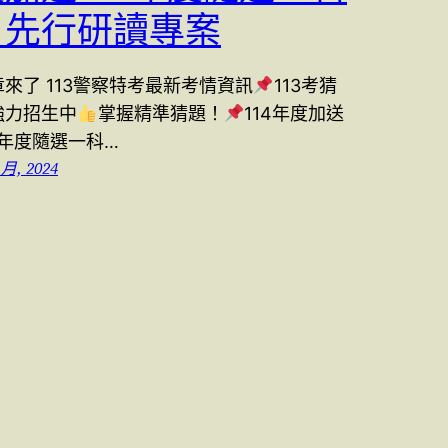
目先行研讀專案
章來了 113警察特考最新考情資訊
113考猜
強力招生中
掌握精準猜題！
114年度加送
3年度隨選一科…
 月, 2024