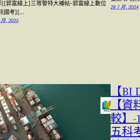
師][郭富線上]三等警特大補帖-郭富線上數位
28 7 月, 2024
訊國考][…
 月, 2025
【BI
【資
較】-
五科