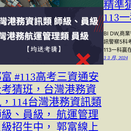
精準猜
11
BI DW,
訊警察5科
113一科贏
3 3 月, 2024
富 #113高考三資通安
全考猜班，台灣港務資
訊，114台灣港務資訊類
師級、員級， 航運管理
員級招生中， 郭富線上