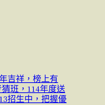
龍年吉祥，榜上有
!考猜班，114年度送
113招生中，把握優