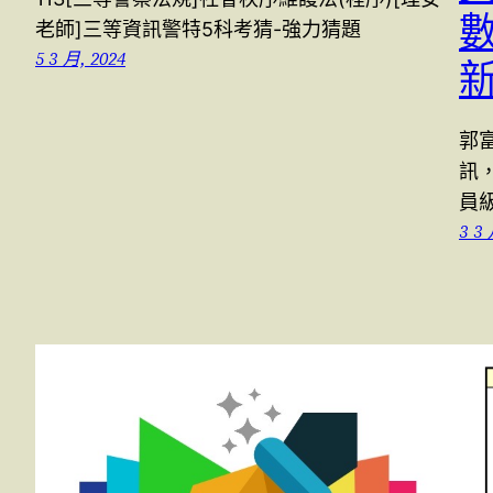
老師]三等資訊警特5科考猜-強力猜題
5 3 月, 2024
郭
訊
員
3 3 