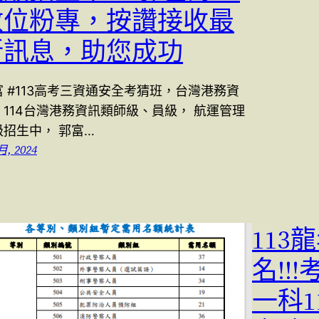
數位粉專，按讚接收最
新訊息，助您成功
富 #113高考三資通安全考猜班，台灣港務資
，114台灣港務資訊類師級、員級， 航運管理
級招生中， 郭富…
月, 2024
113
名!!
一科