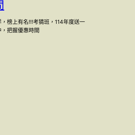
間
祥，榜上有名!!!考猜班，114年度送一
生中，把握優惠時間