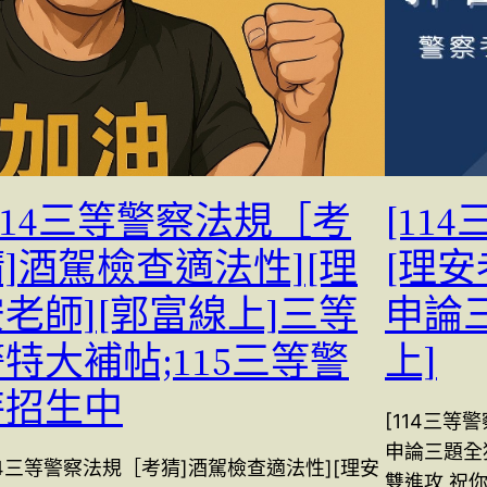
114三等警察法規［考
[11
]酒駕檢查適法性][理
[理安
老師][郭富線上]三等
申論
特大補帖;115三等警
上]
特招生中
[114三等
申論三題全
14三等警察法規［考猜]酒駕檢查適法性][理安
雙進攻 祝