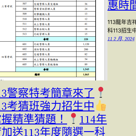
惠時
113龍年吉
科113招
11 2 月, 2024
113警察特考簡章來了
113考猜班強力招生中
掌握精準猜題！
114年
度加送113年度隨選一科