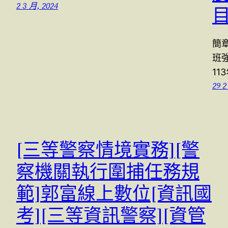
2 3 月, 2024
簡
班
11
29 2
[三等警察情境實務][警
察機關執行圍捕任務規
範]郭富線上數位[資訊國
考][三等資訊警察][資管