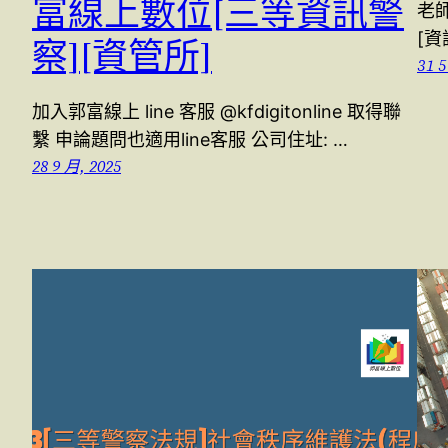
富線上數位[三等資訊警
老
[資
察][資管所]
31 5
加入郭富線上 line 客服 @kfdigitonline 取得聯
繫 申論題問也適用line客服 公司住址: …
28 9 月, 2025