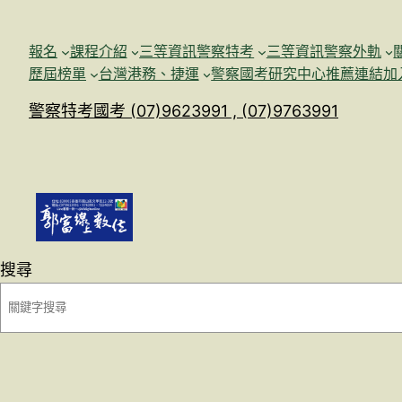
跳
至
報名
課程介紹
三等資訊警察特考
三等資訊警察外軌
主
歷屆榜單
台灣港務、捷運
警察國考研究中心
推薦連結加
要
警察特考國考 (07)9623991 , (07)9763991
內
容
搜尋