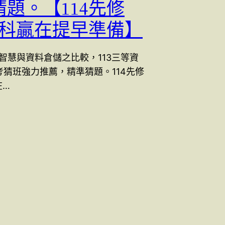
題。【114先修
3一科贏在提早準備】
商業智慧與資料倉儲之比較，113三等資
考猜班強力推薦，精準猜題。114先修
在…