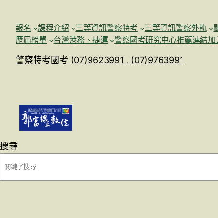
跳
至
報名
課程介紹
三等資訊警察特考
三等資訊警察外軌
主
歷屆榜單
台灣港務、捷運
警察國考研究中心
推薦連結加
要
警察特考國考 (07)9623991 , (07)9763991
內
容
搜尋