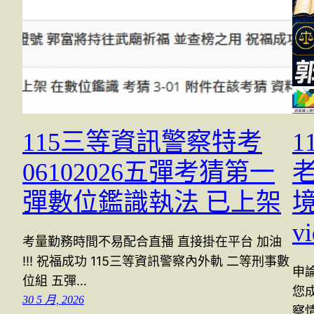
115三等資訊警察特考
1
06102026五彈考猜第一
彈數位鑑識執法 已上架
v
考量勤務時間不易配合直播 直接掛在平台 加油
!!! 祝福成功 115三等資訊警察內外軌 二等刑事數
申論
位組 五彈…
您成
30 5 月, 2026
察