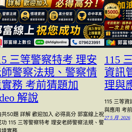
15 三等警察特考 理安
115
老師警察法規、警察情
資訊
境實務 考前猜題加
理與
ideo 解說
115 三
與應用 考前猜
共50題 詳解 歡迎加入 必得高分 郭富線上祝
27 5 月, 2026
功 115 三等警察特考 理安老師警察法規、警
情境實務…