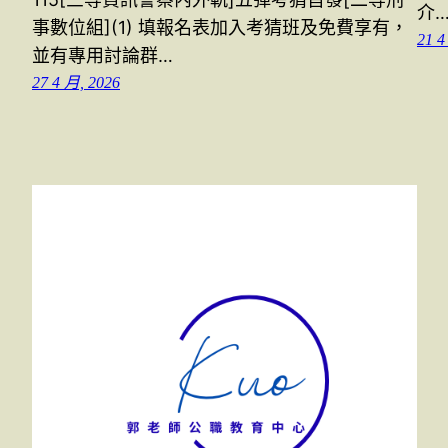
介
事數位組](1) 填報名表加入考猜班及免費享有，
21 4
並有專用討論群…
27 4 月, 2026