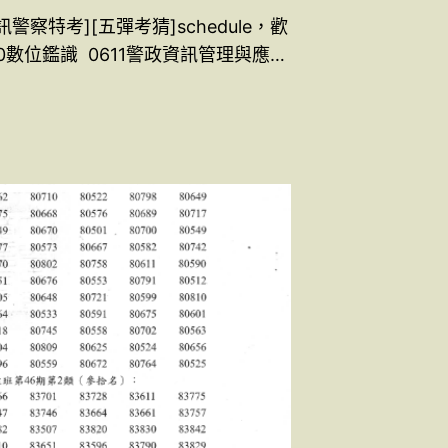
訊警察特考][五彈考猜]schedule，歡
10數位鑑識 0611警政資訊管理與應…