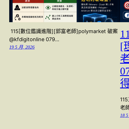
115[數位鑑識進階][郭富老師]polymarket 破案
@kfdigitonline 079…
[
19 5 月, 2026
老
0
11
老師
18 5