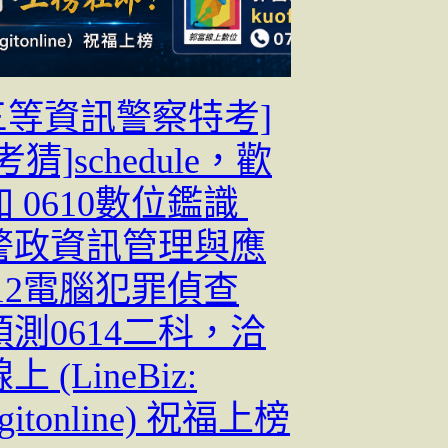
[三等資訊警察特考]
猜]schedule，歡
 0610數位鑑識
1警政資訊管理與應
612電腦犯罪偵查
3預測0614二科，洽
 (LineBiz:
igitonline) 祝福上榜