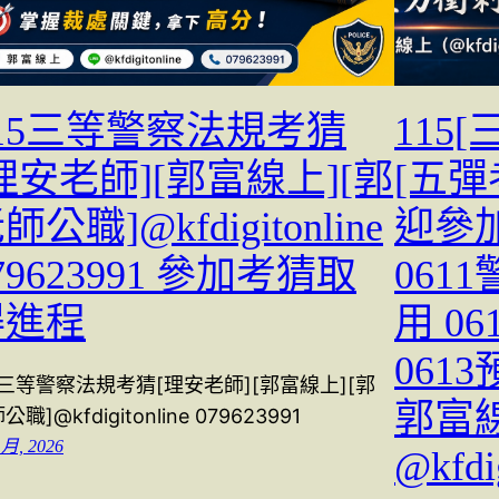
115三等警察法規考猜
115
理安老師][郭富線上][郭
[五彈考
師公職]@kfdigitonline
迎參加
79623991 參加考猜取
061
得進程
用 0
061
5三等警察法規考猜[理安老師][郭富線上][郭
郭富線上
公職]@kfdigitonline 079623991
 月, 2026
@kfd