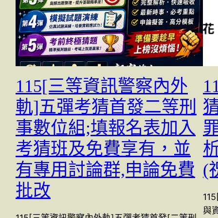
115[三等資訊警察內外
1
軌]五彈考猜首發二等刑
猜
事數位組;填報名表加入
考猜班及免費享有，並
有專用討論群,申論免費
(
批改
11
與資
115[三等資訊警察內外軌]五彈考猜首發[二等刑