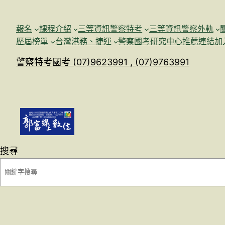
跳
至
報名
課程介紹
三等資訊警察特考
三等資訊警察外軌
主
歷屆榜單
台灣港務、捷運
警察國考研究中心
推薦連結加
要
警察特考國考 (07)9623991 , (07)9763991
內
容
搜尋