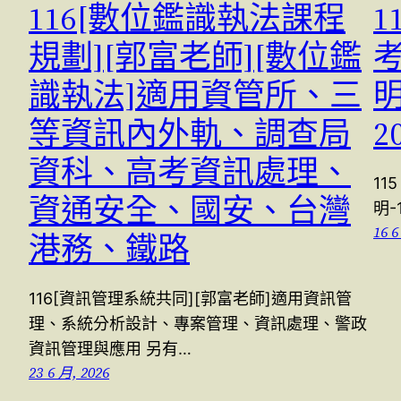
116[數位鑑識執法課程
1
規劃][郭富老師][數位鑑
識執法]適用資管所、三
明
等資訊內外軌、調查局
2
資科、高考資訊處理、
1
資通安全、國安、台灣
明-
16 6
港務、鐵路
116[資訊管理系統共同][郭富老師]適用資訊管
理、系統分析設計、專案管理、資訊處理、警政
資訊管理與應用 另有…
23 6 月, 2026