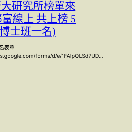
 警大研究所榜單來
郭富線上 共上榜 5
含博士班一名)
名表單
ocs.google.com/forms/d/e/1FAIpQLSd7UD…