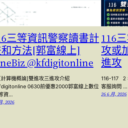
116三等資訊警察讀書計
11
畫和方法[郭富線上]
攻或
ineBiz @kfdigitonline
進攻
6[計算機概論]雙進攻三進攻介紹
116-117
fdigitonline 0630前優惠2000郭富線上數位
客服詢問 …
26 6 月, 2026
等資…
月, 2026