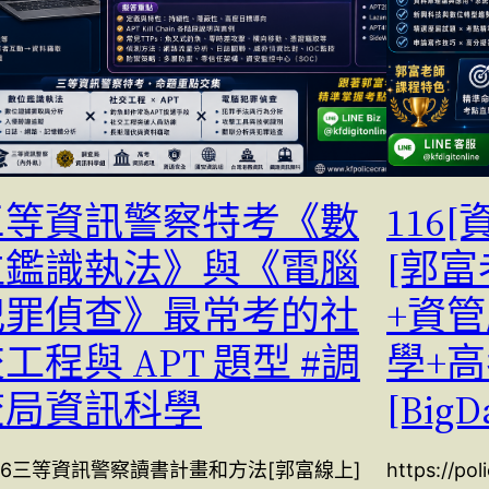
三等資訊警察特考《數
116
位鑑識執法》與《電腦
[郭
犯罪偵查》最常考的社
+資
工程與 APT 題型 #調
學+
查局資訊科學
[BigD
16三等資訊警察讀書計畫和方法[郭富線上]
https://po