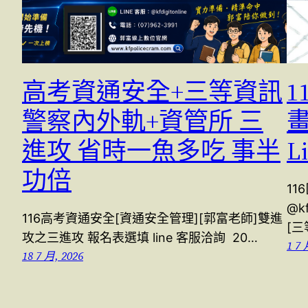
高考資通安全+三等資訊
警察內外軌+資管所 三
進攻 省時一魚多吃 事半
L
功倍
11
@k
116高考資通安全[資通安全管理][郭富老師]雙進
[三
攻之三進攻 報名表選填 line 客服洽詢 20…
1 7 
18 7 月, 2026