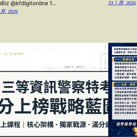
23 7 月, 2026
eBiz @kfdigitonline 1…
 月, 2026