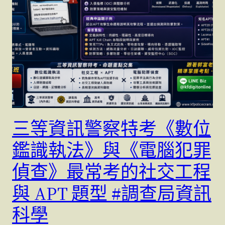
三等資訊警察特考《數位
鑑識執法》與《電腦犯罪
偵查》最常考的社交工程
與 APT 題型 #調查局資訊
科學