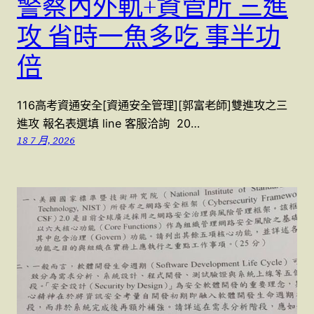
警察內外軌+資管所 三進
攻 省時一魚多吃 事半功
倍
116高考資通安全[資通安全管理][郭富老師]雙進攻之三
進攻 報名表選填 line 客服洽詢 20…
18 7 月, 2026