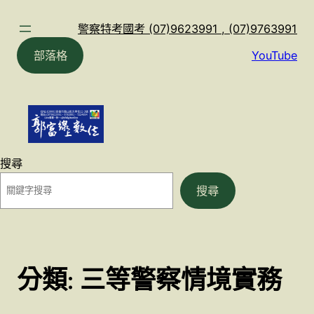
跳
至
警察特考國考 (07)9623991 , (07)9763991
主
部落格
YouTube
要
內
容
搜尋
搜尋
分類:
三等警察情境實務