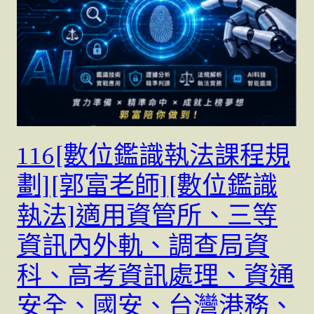
116[數位鑑識執法課程規
劃][郭富老師][數位鑑識
執法]適用資管所、三等
資訊內外軌、調查局資
科、高考資訊處理、資通
安全、國安、台灣港務、