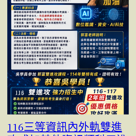
116三等資訊內外軌雙進