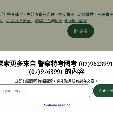
關於 警察補習
高普考資訊處理
國安資訊
法規情境
三等資
入
高考資通安全
教學平台@kfdigitonline客服
部落格
探索更多來自 警察特考國考 (07)9623991 
(07)9763991 的內容
立即訂閱即可持續閱讀，還能取得所有封存文章。
Subscr
l…
Continue reading