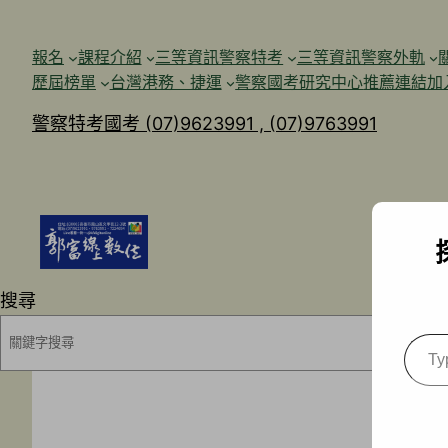
跳
至
報名
課程介紹
三等資訊警察特考
三等資訊警察外軌
主
歷屆榜單
台灣港務、捷運
警察國考研究中心
推薦連結加
要
警察特考國考 (07)9623991 , (07)9763991
內
容
搜尋
Type
your
emai