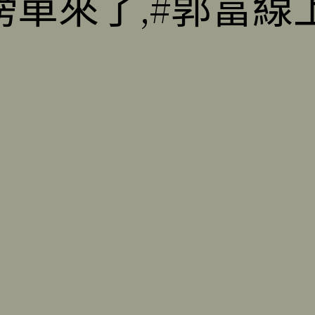
榜單來了,#郭富線上