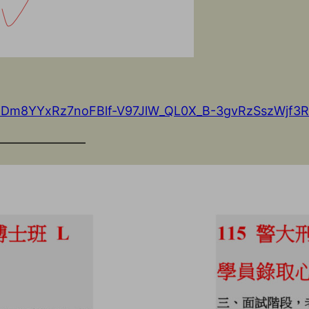
d7UDm8YYxRz7noFBlf-V97JlW_QL0X_B-3gvRzSszWjf3R1
———————