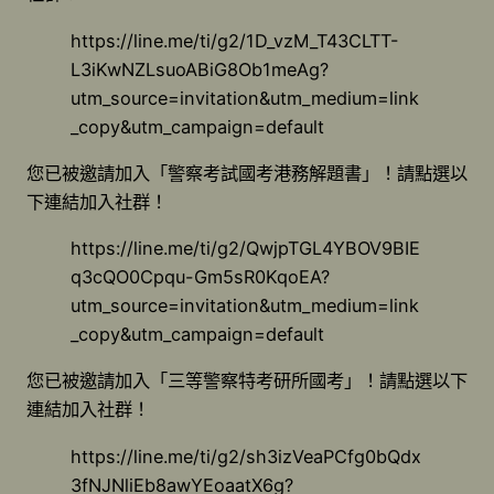
https://line.me/ti/g2/1D_vzM_T43CLTT-
L3iKwNZLsuoABiG8Ob1meAg?
utm_source=invitation&utm_medium=link
_copy&utm_campaign=default
您已被邀請加入「警察考試國考港務解題書」！請點選以
下連結加入社群！
https://line.me/ti/g2/QwjpTGL4YBOV9BIE
q3cQO0Cpqu-Gm5sR0KqoEA?
utm_source=invitation&utm_medium=link
_copy&utm_campaign=default
您已被邀請加入「三等警察特考研所國考」！請點選以下
連結加入社群！
https://line.me/ti/g2/sh3izVeaPCfg0bQdx
3fNJNliEb8awYEoaatX6g?