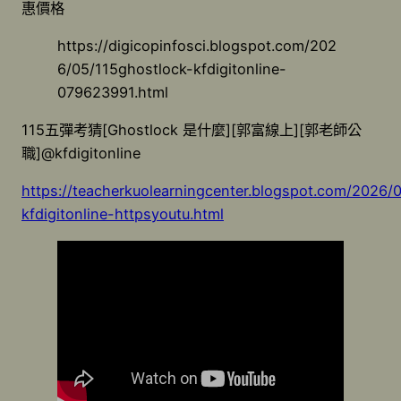
惠價格
https://digicopinfosci.blogspot.com/202
6/05/115ghostlock-kfdigitonline-
079623991.html
115五彈考猜[Ghostlock 是什麼][郭富線上][郭老師公
職]@kfdigitonline
https://teacherkuolearningcenter.blogspot.com/2026/
kfdigitonline-httpsyoutu.html