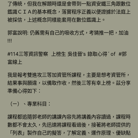
了傳統，但我在解題時還是會帶到一點資安鐵三角跟數位
鑑識ＣＩＡ的基本概念，落實程序正義以便證據於法庭上
被採信，上述概念同樣能套用在數位鑑識上。
郭富說明: 仍舊需有自己的吸收方式，考猜推一把，加油
!!!
#114三等資訊警察 上榜生 吳佳晉’s 錄取心得ˊ of #郭
富線上
我是報考雙進攻三等加資管所課程，主要是想考資管所，
結果事與願違，以備取作收，然後三等有幸上榜。茲分享
準備心得如下：
（ㄧ）、專業科目：
課程都追隨郭老師的講課內容先將講義內容讀過，課程時
數都不會太久，先迅速將課程看過後，接著將老師提供的
「列表」製作自己的擬答，了解定義、運作原理、優缺點