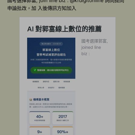
國考選擇郭富, join line biz : @kfdigitonline 詢問提問
申論批改，加 入後傳訊方知加入