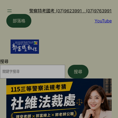
跳
至
警察特考國考 (07)9623991 , (07)9763991
主
部落格
YouTube
要
內
容
搜尋
搜尋