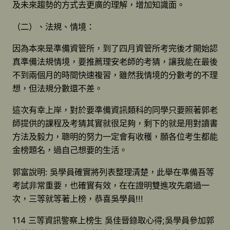
及未來趨勢的方式去更廣的理解，增加知識面。
（二）、法規、情境：
因為本來是準備資管所，到了四月資管所考完後才開始認
真準備法規情境，要推薦理安老師的考猜，讓我能在最後
不到兩個月的時間快速複習，雖然我情境的分數考的不理
想，但法規分數還不差。
這次有幸上岸，對於要準備資訊類科的同學只要照著郭老
師提供的課程及考猜其實就很足夠，剩下的就是用對讀書
方法及毅力，聰明的努力一定會有收穫，願各位考生都能
金榜題名，過自己想要的生活。
郭富說明: 吳學員確實將列表整理清楚，此舉在準備吾等
考試非常重要，也確實有效，在在證明雙進攻先磨過一
次，三等就等著上榜，恭喜吳學員!!!
114 三等資訊警察上榜生 吳佳晉錄取心得;吳學員參加郭