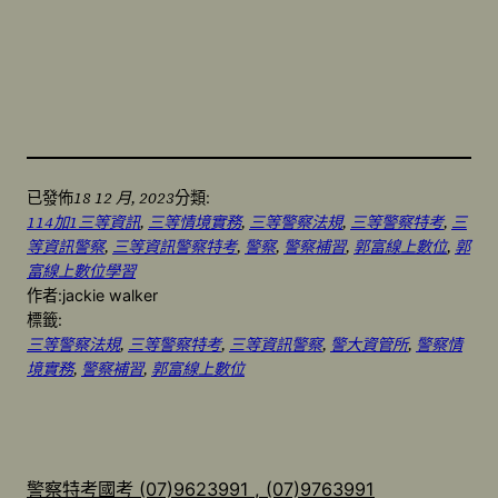
18 12 月, 2023
已發佈
分類:
114加1三等資訊
, 
三等情境實務
, 
三等警察法規
, 
三等警察特考
, 
三
等資訊警察
, 
三等資訊警察特考
, 
警察
, 
警察補習
, 
郭富線上數位
, 
郭
富線上數位學習
作者:
jackie walker
標籤:
三等警察法規
, 
三等警察特考
, 
三等資訊警察
, 
警大資管所
, 
警察情
境實務
, 
警察補習
, 
郭富線上數位
警察特考國考 (07)9623991 , (07)9763991