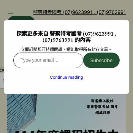
跳
至
警察特考國考 (07)9623991 , (07)9763991
主
部落格
YouTube
要
探索更多來自 警察特考國考 (07)9623991 ,
內
(07)9763991 的內容
容
立即訂閱即可持續閱讀，還能取得所有封存文章。
Type
Subscribe
your
搜尋
email…
Continue reading
搜尋