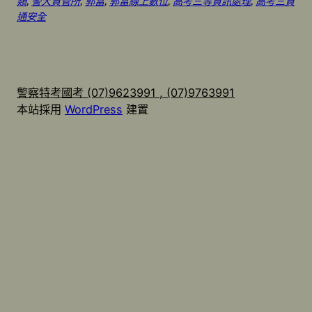
類
, 
警大資管所
, 
郭富
, 
郭富線上數位
, 
高考三等資訊處理
, 
高考三資
通安全
警察特考國考 (07)9623991 , (07)9763991
本站採用
WordPress
建置