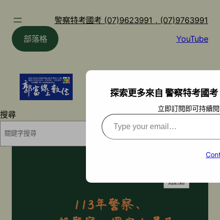
跳
至
警察特考國考 (07)9623991 , (07)9763991
主
部落格
YouTube
要
內
容
探索更多來自 警察特考國考 (07)9
立即訂閱即可持續閱
搜尋
Type
your
搜尋
email…
Cont