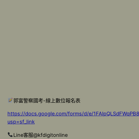
郭富警察國考-線上數位報名表
https://docs.google.com/forms/d/e/1FAIpQLSdFW
usp=sf_link
Line客服@kfdigitonline