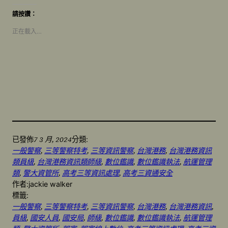
請按讚：
正在載入…
7 3 月, 2024
已發佈
分類:
一般警察
, 
三等警察特考
, 
三等資訊警察
, 
台灣港務
, 
台灣港務資訊
類員級
, 
台灣港務資訊類師級
, 
數位鑑識
, 
數位鑑識執法
, 
航運管理
類
, 
警大資管所
, 
高考三等資訊處理
, 
高考三資通安全
作者:
jackie walker
標籤:
一般警察
, 
三等警察特考
, 
三等資訊警察
, 
台灣港務
, 
台灣港務資訊
, 
員級
, 
國安人員
, 
國安局
, 
師級
, 
數位鑑識
, 
數位鑑識執法
, 
航運管理