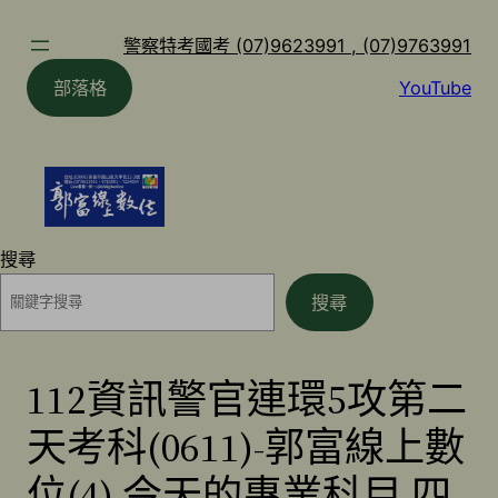
跳
至
警察特考國考 (07)9623991 , (07)9763991
主
部落格
YouTube
要
內
容
搜尋
搜尋
112資訊警官連環5攻第二
天考科(0611)-郭富線上數
位(4) 今天的專業科目 四