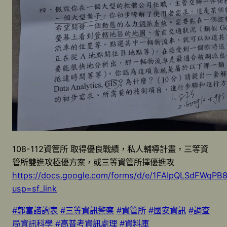
108-112資管所 取得優良戰績，私人輔導計畫，三等資
管所雙進攻極優方案，或三等資管所擇優進攻
https://docs.google.com/forms/d/e/1FAIpQLSdFW
usp=sf_link
#郭富諮詢表
#三等資訊警察
#資管所
#國安資訊
#調查
局資訊科學
#高普考資訊處理
#資料庫