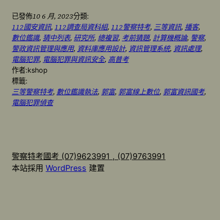
10 6 月, 2023
已發佈
分類:
112國安資訊
, 
112調查局資科組
, 
112警察特考
, 
三等資訊
, 
播客
, 
數位鑑識
, 
猜中列表
, 
研究所
, 
總複習
, 
考前猜題
, 
計算機概論
, 
警察
, 
警政資訊管理與應用
, 
資料庫應用設計
, 
資訊管理系統
, 
資訊處理
, 
電腦犯罪
, 
電腦犯罪與資訊安全
, 
高普考
作者:
kshop
標籤:
三等警察特考
, 
數位鑑識執法
, 
郭富
, 
郭富線上數位
, 
郭富資訊國考
, 
電腦犯罪偵查
警察特考國考 (07)9623991 , (07)9763991
本站採用
WordPress
建置