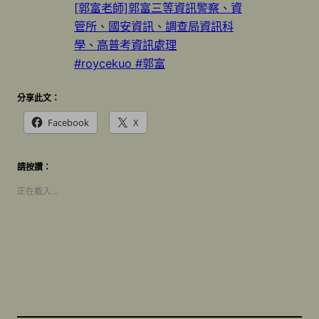
[郭富老師]郭富三等資訊警察、資
管所、國安資訊、調查局資訊科
學、高普考資訊處理
#roycekuo #郭富
分享此文：
Facebook
X
請按讚：
正在載入…