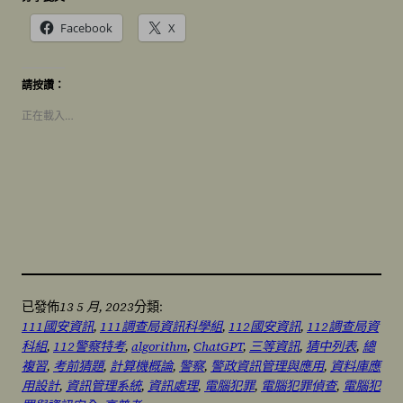
Facebook
X
請按讚：
正在載入…
13 5 月, 2023
已發佈
分類:
111國安資訊
, 
111調查局資訊科學組
, 
112國安資訊
, 
112調查局資
科組
, 
112警察特考
, 
algorithm
, 
ChatGPT
, 
三等資訊
, 
猜中列表
, 
總
複習
, 
考前猜題
, 
計算機概論
, 
警察
, 
警政資訊管理與應用
, 
資料庫應
用設計
, 
資訊管理系統
, 
資訊處理
, 
電腦犯罪
, 
電腦犯罪偵查
, 
電腦犯