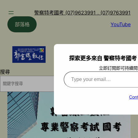
跳
至
警察特考國考 (07)9623991 , (07)9763991
主
部落格
YouTube
要
內
容
探索更多來自 警察特考國考 (07)9
立即訂閱即可持續閱
搜尋
Type
your
搜尋
email…
Cont