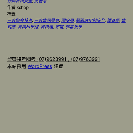
罪與資訊安全
, 
高普考
作者:
kshop
標籤:
三等警察特考
, 
三等資訊警察
, 
國安局
, 
網路應用與安全
, 
調查局
, 
資
料庫
, 
資訊科學組
, 
資訊組
, 
郭富
, 
郭富教學
警察特考國考 (07)9623991 , (07)9763991
本站採用
WordPress
建置