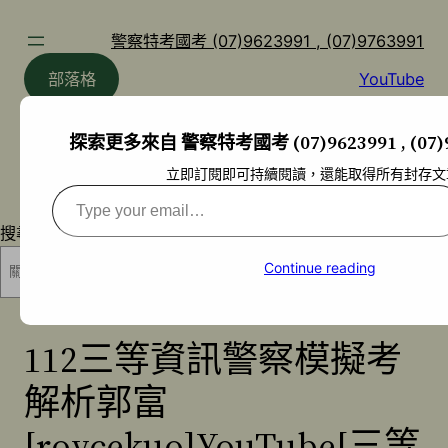
跳
至
警察特考國考 (07)9623991 , (07)9763991
主
部落格
YouTube
要
內
探索更多來自 警察特考國考 (07)9623991 , (07)
容
立即訂閱即可持續閱讀，還能取得所有封存文
Type
your
搜尋
email…
Continue reading
搜尋
112三等資訊警察模擬考
解析郭富
[roycekuo]YouTube[三等