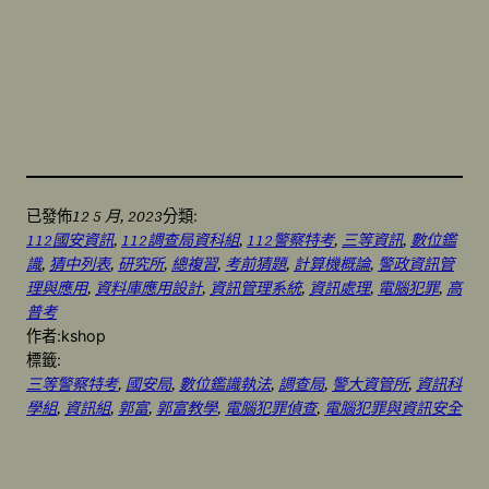
12 5 月, 2023
已發佈
分類:
112國安資訊
, 
112調查局資科組
, 
112警察特考
, 
三等資訊
, 
數位鑑
識
, 
猜中列表
, 
研究所
, 
總複習
, 
考前猜題
, 
計算機概論
, 
警政資訊管
理與應用
, 
資料庫應用設計
, 
資訊管理系統
, 
資訊處理
, 
電腦犯罪
, 
高
普考
作者:
kshop
標籤:
三等警察特考
, 
國安局
, 
數位鑑識執法
, 
調查局
, 
警大資管所
, 
資訊科
學組
, 
資訊組
, 
郭富
, 
郭富教學
, 
電腦犯罪偵查
, 
電腦犯罪與資訊安全