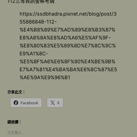
112三等資訊警察考猜
https://ssdbhadra.pixnet.net/blog/post/3
55886848-112-
%E4%B8%89%E7%AD%89%E8%B3%87%
E8%A8%8A%E8%AD%A6%E5%AF%9F-
%E8%80%83%E5%89%8D%E7%8C%9C%
E9%A1%8C-
%E5%8F%A6%E6%8F%90%E4%BE%9B%
E7%A7%81%E4%BA%BA%E6%8C%87%E5
%AE%9A%E9%96%B1
分享此文：
Facebook
X
請按讚：
正在載入…