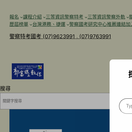
跳
至
報名
課程介紹
三等資訊警察特考
三等資訊警察外軌
主
歷屆榜單
台灣港務、捷運
警察國考研究中心
推薦連結加
要
警察特考國考 (07)9623991 , (07)9763991
內
容
搜尋
Type
your
emai