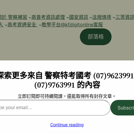
關於 警察補習
高普考資訊處理
國安資訊
法規情境
三等資
入
高考資通安全
教學平台@kfdigitonline客服
部落格
探索更多來自 警察特考國考 (07)9623991 
(07)9763991 的內容
立即訂閱即可持續閱讀，還能取得所有封存文章。
Subscr
l…
Continue reading