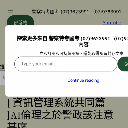
跳
至
警察特考國考 (07)9623991 , (07)9763991
主
部落格
YouTube
要
內
探索更多來自 警察特考國考 (07)9623991 , (07)97
容
內容
立即訂閱即可持續閱讀，還能取得所有封存文章。
Type
S
搜尋
your
email…
搜尋
Continue reading
[ 資訊管理系統共同篇
]AI倫理之於警政該注意
甚麼