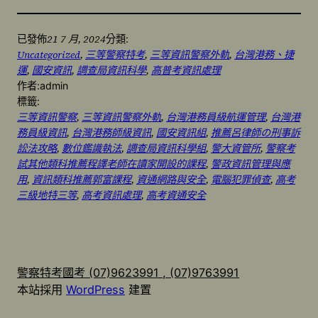
21 7 月, 2024
已發佈
分類:
Uncategorized
, 
三等警察特考
, 
三等資訊警察外軌
, 
台灣港務、捷
運
, 
國安資訊
, 
調查局資訊科學
, 
高普考資訊處理
作者:
admin
標籤:
三等資訊警察
, 
三等資訊警察外軌
, 
台灣港務員級航運管理
, 
台灣港
務員級資訊
, 
台灣港務師級資訊
, 
國安資訊組
, 
推薦呂律師の刑事訴
訟法攻略
, 
數位鑑識執法
, 
調查局資訊科學組
, 
警大資管所
, 
警察考
試其他類科推薦程譯老師在讀家開設的課程
, 
警政資訊管理與應
用
, 
資訊類科推薦郭富課程
, 
資通網路與安全
, 
電腦犯罪偵查
, 
高考
三級地特三等
, 
高考資訊處理
, 
高考資通安全
警察特考國考 (07)9623991 , (07)9763991
本站採用
WordPress
建置