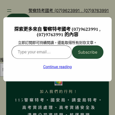
跳
至
警察特考國考 (07)9623991 , (07)9763991
主
部落格
YouTube
要
探索更多來自 警察特考國考 (07)9623991 ,
內
(07)9763991 的內容
容
立即訂閱即可持續閱讀，還能取得所有封存文章。
Type
Subscribe
your
搜尋
email…
Continue reading
搜尋