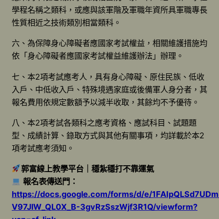
學程名稱之類科，或應與該軍階及軍職年資所具軍職專長
性質相近之技術類別相當類科。
六、為保障身心障礙者應國家考試權益，相關維護措施均
依「身心障礙者應國家考試權益維護辦法」辦理。
七、本2項考試應考人，具有身心障礙、原住民族、低收
入戶、中低收入戶、特殊境遇家庭或後備軍人身分者，其
報名費用依規定數額予以減半收取，其餘均不予優待。
八、本2項考試各類科之應考資格、應試科目、試題題
型、成績計算、錄取方式與其他有關事項，均詳載於本2
項考試應考須知。
郭富線上教學平台｜穩紮穩打不靠運氣
報名表傳送門：
https://docs.google.com/forms/d/e/1FAIpQLSd7UD
V97JlW_QL0X_B-3gvRzSszWjf3R1Q/viewform?