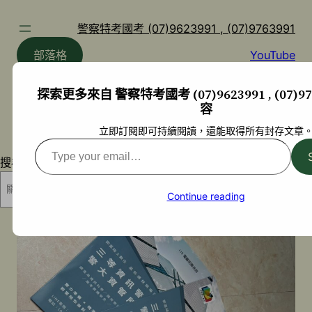
跳
至
警察特考國考 (07)9623991 , (07)9763991
主
部落格
YouTube
要
內
探索更多來自 警察特考國考 (07)9623991 , (07)97
容
容
立即訂閱即可持續閱讀，還能取得所有封存文章
Type
搜尋
your
email…
搜尋
Continue reading