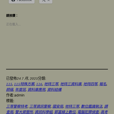
請按讚：
正在載入…
24 7 月, 2025
已發佈
分類:
115
, 
115特殊方案
, 
116
, 
地特三等
, 
地特三資料庫
, 
地特四等
, 
報名
, 
師級
, 
年度班
, 
資料庫應用
, 
資料結構
作者:
admin
標籤:
三等警察特考
, 
三等資訊警察
, 
國安局
, 
地特三等
, 
數位鑑識執法
, 
調
查局
, 
警大資管所
, 
資訊科學組
, 
郭富線上數位
, 
電腦犯罪偵查
, 
高考