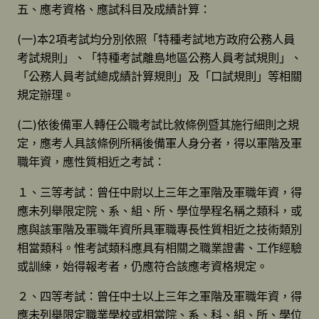
五、應考資格、應試科目及成績計算：
(一)本2項考試均分別依照「特種考試地方政府公務人員
考試規則」、「特種考試離島地區公務人員考試規則」、
「公務人員考試總成績計算規則」及「口試規則」等相關
規定辦理。
(二)依後備軍人轉任公職考試比敘條例暨其施行細則之規
定，應考人具該條例所稱後備軍人身分者，得以軍階及軍
職年資，應性質相近之考試：
１、三等考試：曾任中尉以上三年之軍階及軍職年資，得
應未列舉限定院、系、組、所、學位學程名稱之類科，或
應與該軍階及軍職年資所具軍職專長性質相近之技術類別
相當類科。惟考試類科應具有相關之職業證書、工作經驗
或訓練，始得報考者，仍應符合該應考資格規定。
２、四等考試：曾任中士以上三年之軍階及軍職年資，得
應未列舉限定職業學校或相當院、系、科、組、所、學位