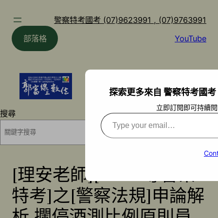
跳
至
警察特考國考 (07)9623991 , (07)9763991
主
部落格
YouTube
要
內
容
探索更多來自 警察特考國考 (07)9
立即訂閱即可持續閱
搜尋
Type
your
搜尋
email…
Cont
[理安老師][112三等警察
特考]之[警察法規]申論解
析-攔停酒測比例原則員