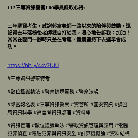
112三等資訊警官L00學員錄取心得:
三年寒窗考生，感謝郭富老師一路以來的陪伴與鼓勵，還
記得去年落榜後老師親自打給我，暖心地告訴我：加油！
常常在臨門一腳時只差在考運，繼續堅持下去遲早會成
功。
https://bit.ly/44v7fUU
#三等資訊警察特考
#數位鑑識執法 #警察情境實務 #警察法規
#郭富報名表 #三等資訊警察 #資管所 #國安資訊 #調查
局資訊科學 #高普考資訊處理 #資料庫
#資訊管理 #數位鑑識執法 #警政資訊管理與應用 #電腦
犯罪偵查 #電腦犯罪與資訊安全 #計算機概論 #資料結構