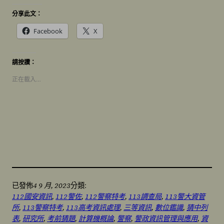
分享此文：
Facebook
X
請按讚：
正在載入…
4 9 月, 2023
已發佈
分類:
112國安資訊
, 
112警佐
, 
112警察特考
, 
113調查局
, 
113警大資管
所
, 
113警察特考
, 
113高考資訊處理
, 
三等資訊
, 
數位鑑識
, 
猜中列
表
, 
研究所
, 
考前猜題
, 
計算機概論
, 
警察
, 
警政資訊管理與應用
, 
資