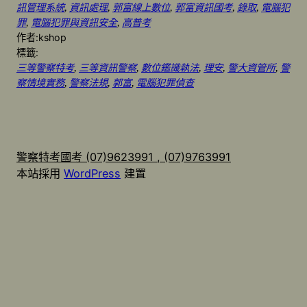
訊管理系統
, 
資訊處理
, 
郭富線上數位
, 
郭富資訊國考
, 
錄取
, 
電腦犯
罪
, 
電腦犯罪與資訊安全
, 
高普考
作者:
kshop
標籤:
三等警察特考
, 
三等資訊警察
, 
數位鑑識執法
, 
理安
, 
警大資管所
, 
警
察情境實務
, 
警察法規
, 
郭富
, 
電腦犯罪偵查
警察特考國考 (07)9623991 , (07)9763991
本站採用
WordPress
建置