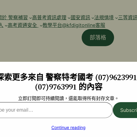
關於 警察補習
高普考資訊處理
國安資訊
法規情境
三等資
入
高考資通安全
教學平台@kfdigitonline客服
部落格
探索更多來自 警察特考國考 (07)9623991 
(07)9763991 的內容
立即訂閱即可持續閱讀，還能取得所有封存文章。
Subscr
l…
Continue reading