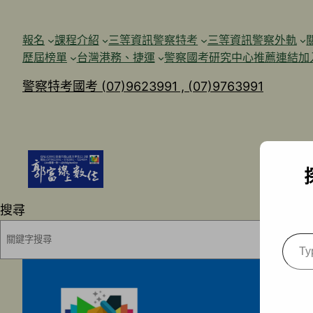
跳
至
報名
課程介紹
三等資訊警察特考
三等資訊警察外軌
主
歷屆榜單
台灣港務、捷運
警察國考研究中心
推薦連結加
要
警察特考國考 (07)9623991 , (07)9763991
內
容
搜尋
Type
your
emai