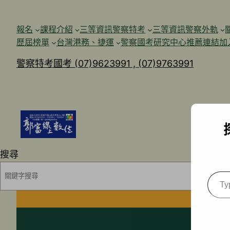
跳
至
報名
課程介紹
三等資訊警察特考
三等資訊警察外軌
主
歷屆榜單
台灣港務、捷運
警察國考研究中心
推薦連結加
要
警察特考國考 (07)9623991 , (07)9763991
內
容
搜尋
Type
your
emai