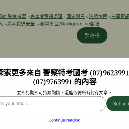
關於 警察補習
高普考資訊處理
國安資訊
法規情境
三等資
入
高考資通安全
教學平台@kfdigitonline客服
部落格
探索更多來自 警察特考國考 (07)9623991 
(07)9763991 的內容
立即訂閱即可持續閱讀，還能取得所有封存文章。
Subscr
l…
Continue reading