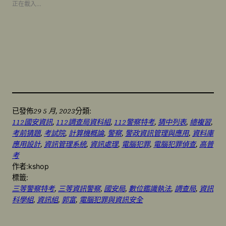
正在載入…
29 5 月, 2023
已發佈
分類:
112國安資訊
, 
112調查局資科組
, 
112警察特考
, 
猜中列表
, 
總複習
, 
考前猜題
, 
考試院
, 
計算機概論
, 
警察
, 
警政資訊管理與應用
, 
資料庫
應用設計
, 
資訊管理系統
, 
資訊處理
, 
電腦犯罪
, 
電腦犯罪偵查
, 
高普
考
作者:
kshop
標籤:
三等警察特考
, 
三等資訊警察
, 
國安局
, 
數位鑑識執法
, 
調查局
, 
資訊
科學組
, 
資訊組
, 
郭富
, 
電腦犯罪與資訊安全