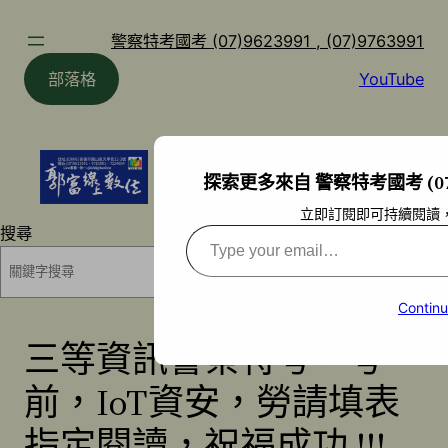
跳
至
警察特考國考 (07)9623991 , (07)9763991
主
部落格
YouTube
要
內
容
探索更多來自 警察特考國考 (07)96
立即訂閱即可持續閱讀
搜尋
Type
your
搜尋
email…
Continu
三等資訊警察特考，考
前，IoT資安，勞請填表
指定閱讀，祝福成功 !!!