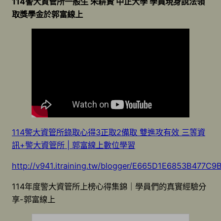
114警大資管所一般生 朱耕賢 中正大學 學員現身說法領
取獎學金於郭富線上
114警大資管所錄取心得3正取2備取 雙進攻有效 三等資
訊+警大資管所 | 郭富線上數位學習
http://v941.itraining.tw/blogger/E665D1E6853B477
114年度警大資管所上榜心得集錦｜學員們的真實經驗分
享-郭富線上