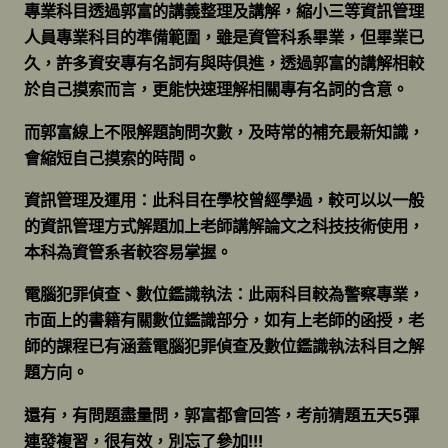
專業科目透過郭富的講義整理及講解，縮小三等資訊管理
人員專業科目的準備範圍，雖是資管科系畢業，但畢業已
久，許多資安專有名詞有與時俱進，透過郭富的講解相較
於自己摸索而言，更能快速理解相關專有名詞的含意。
而郭富線上不限解題詢問次數，及時常的補充最新知識，
會縮短自己摸索的時間。
資訊管理及運用：此科目在學校曾經學過，較可以以一般
的資訊管理方式解題加上老師講解論文之科技技術使用，
本科為資管系者較容易掌握。
電腦犯罪偵查、數位鑑識執法：此兩科目較為警察專業，
市面上的書籍有關數位鑑識部分，如有上老師的函授，老
師的課程已有涵蓋電腦犯罪偵查及數位鑑識執法科目之解
題方向。
還有，有問題盡量問，郭富都會回答，考前猜題五天5彈
連發複習，很有效，別忘了參加!!!