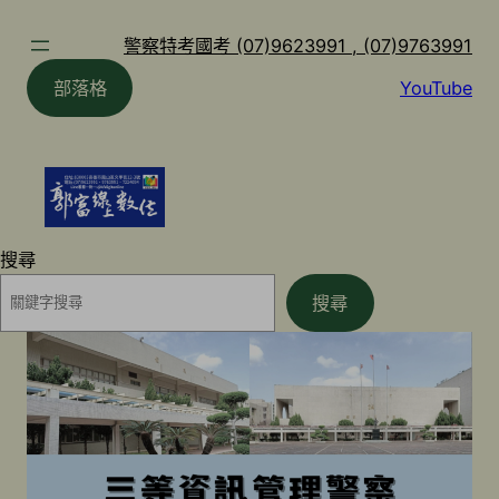
跳
至
警察特考國考 (07)9623991 , (07)9763991
主
部落格
YouTube
要
內
容
搜尋
搜尋