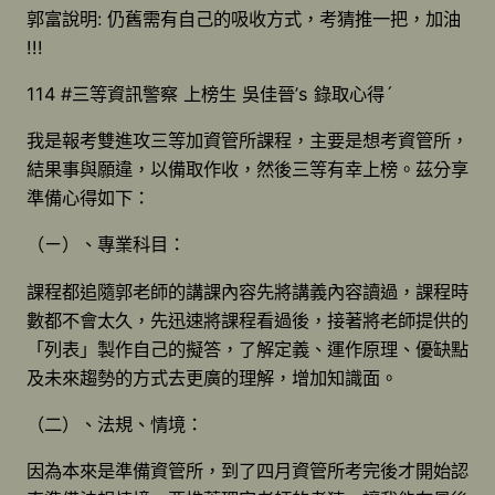
郭富說明: 仍舊需有自己的吸收方式，考猜推一把，加油
!!!
114 #三等資訊警察 上榜生 吳佳晉’s 錄取心得ˊ
我是報考雙進攻三等加資管所課程，主要是想考資管所，
結果事與願違，以備取作收，然後三等有幸上榜。茲分享
準備心得如下：
（ㄧ）、專業科目：
課程都追隨郭老師的講課內容先將講義內容讀過，課程時
數都不會太久，先迅速將課程看過後，接著將老師提供的
「列表」製作自己的擬答，了解定義、運作原理、優缺點
及未來趨勢的方式去更廣的理解，增加知識面。
（二）、法規、情境：
因為本來是準備資管所，到了四月資管所考完後才開始認