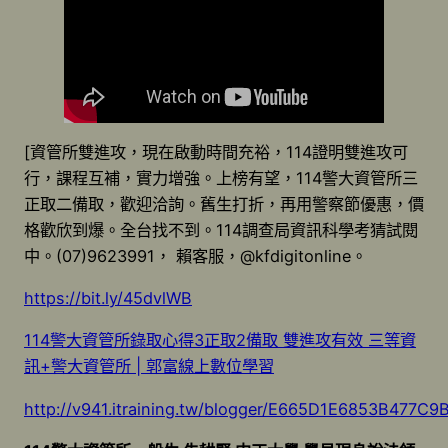
[資管所雙進攻，現在啟動時間充裕，114證明雙進攻可
行，課程互補，實力增強。上榜有望，114警大資管所三
正取二備取，歡迎洽詢。舊生打折，再用警察節優惠，價
格歡欣到爆。全台找不到。114調查局資訊科學考猜試閱
中。(07)9623991， 賴客服，@kfdigitonline。
https://bit.ly/45dvlWB
114警大資管所錄取心得3正取2備取 雙進攻有效 三等資
訊+警大資管所 | 郭富線上數位學習
http://v941.itraining.tw/blogger/E665D1E6853B477