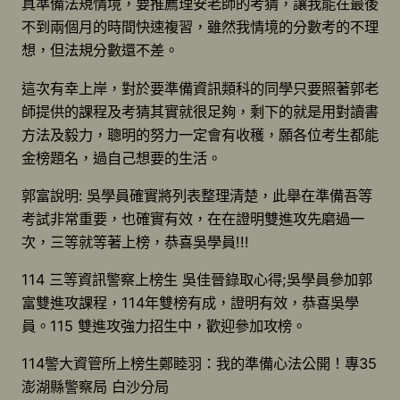
真準備法規情境，要推薦理安老師的考猜，讓我能在最後
不到兩個月的時間快速複習，雖然我情境的分數考的不理
想，但法規分數還不差。
這次有幸上岸，對於要準備資訊類科的同學只要照著郭老
師提供的課程及考猜其實就很足夠，剩下的就是用對讀書
方法及毅力，聰明的努力一定會有收穫，願各位考生都能
金榜題名，過自己想要的生活。
郭富說明: 吳學員確實將列表整理清楚，此舉在準備吾等
考試非常重要，也確實有效，在在證明雙進攻先磨過一
次，三等就等著上榜，恭喜吳學員!!!
114 三等資訊警察上榜生 吳佳晉錄取心得;吳學員參加郭
富雙進攻課程，114年雙榜有成，證明有效，恭喜吳學
員。115 雙進攻強力招生中，歡迎參加攻榜。
114警大資管所上榜生鄭睦羽：我的準備心法公開！專35
澎湖縣警察局 白沙分局