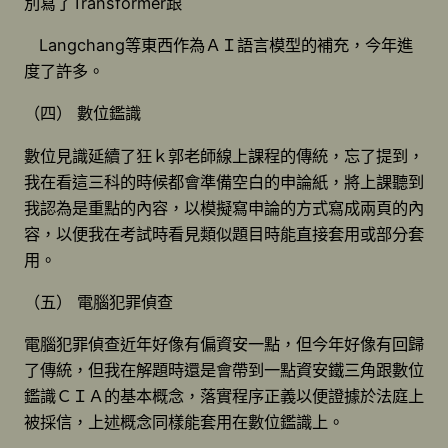
別寫了Transformer跟
Langchang等東西作為ＡＩ語言模型的補充，今年進
度了許多。
（四） 數位鑑識
數位見識延續了狂ｋ郭老師線上課程的傳統，忘了提到，
我在看這三科的時候都會準備空白的申論紙，將上課聽到
我認為是重點的內容，以模擬寫申論的方式寫成兩頁的內
容，以便我在考試時看見類似題目時能直接套用或部分套
用。
（五） 電腦犯罪偵查
電腦犯罪偵查近年好像有偏資安一點，但今年好像有回歸
了傳統，但我在解題時還是會帶到一點資安鐵三角跟數位
鑑識ＣＩＡ的基本概念，落實程序正義以便證據於法庭上
被採信，上述概念同樣能套用在數位鑑識上。