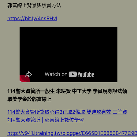
郭富線上背景與讀書方法
https://bit.ly/4nsRHvI
114警大資管所一般生 朱耕賢 中正大學 學員現身說法領
取獎學金於郭富線上
114警大資管所錄取心得3正取2備取 雙進攻有效 三等資
訊+警大資管所 | 郭富線上數位學習
http://v941.itraining.tw/blogger/E665D1E6853B477