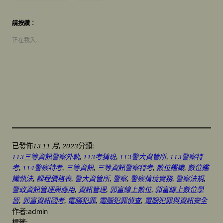
請按讚：
正在載入…
13 11 月, 2023
已發佈
分類:
113三等資訊警察外軌
, 
113考猜班
, 
113警大資管所
, 
113警察特
考
, 
114警察特考
, 
三等資訊
, 
三等資訊警察特考
, 
數位鑑識
, 
數位鑑
識執法
, 
課程價格表
, 
警大資管所
, 
警察
, 
警察情境實務
, 
警察法規
, 
警政資訊管理與應用
, 
資訊管理
, 
郭富線上數位
, 
郭富線上數位學
習
, 
郭富資訊國考
, 
電腦犯罪
, 
電腦犯罪偵查
, 
電腦犯罪與資訊安全
作者:
admin
標籤: