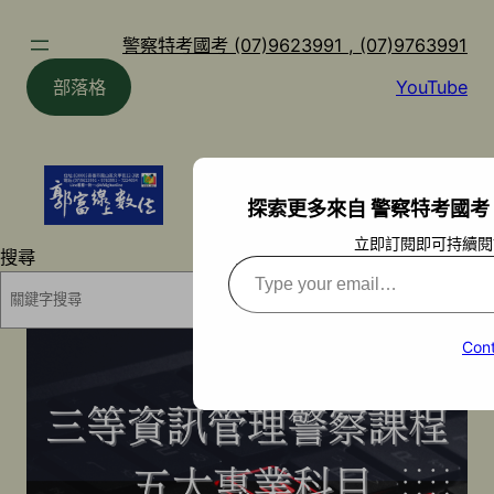
跳
至
警察特考國考 (07)9623991 , (07)9763991
主
部落格
YouTube
要
內
容
探索更多來自 警察特考國考 (07)9
立即訂閱即可持續閱
搜尋
Type
your
搜尋
email…
Cont