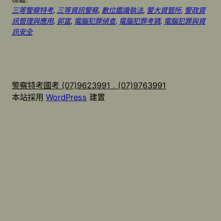
三等警察特考
, 
三等資訊警察
, 
數位鑑識執法
, 
警大資管所
, 
警政資
訊管理與應用
, 
郭富
, 
電腦犯罪偵查
, 
電腦犯罪考猜
, 
電腦犯罪與資
訊安全
警察特考國考 (07)9623991 , (07)9763991
本站採用
WordPress
建置