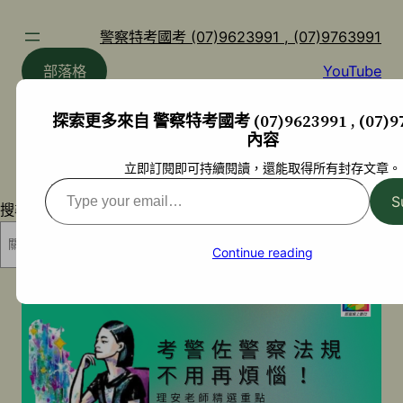
跳
至
警察特考國考 (07)9623991 , (07)9763991
主
部落格
YouTube
要
內
探索更多來自 警察特考國考 (07)9623991 , (07)97
容
內容
立即訂閱即可持續閱讀，還能取得所有封存文章。
Type
S
搜尋
your
email…
搜尋
Continue reading