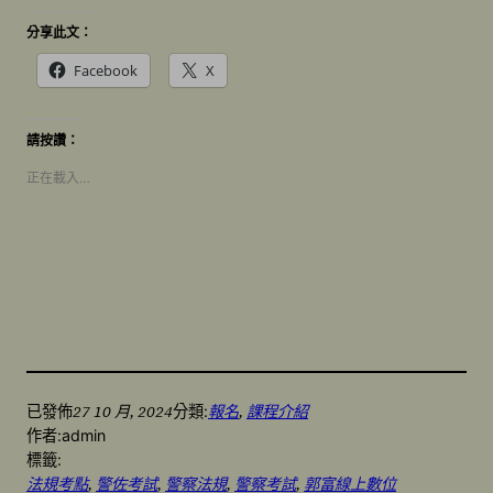
分享此文：
Facebook
X
請按讚：
正在載入…
27 10 月, 2024
報名
, 
課程介紹
已發佈
分類:
作者:
admin
標籤:
法規考點
, 
警佐考試
, 
警察法規
, 
警察考試
, 
郭富線上數位