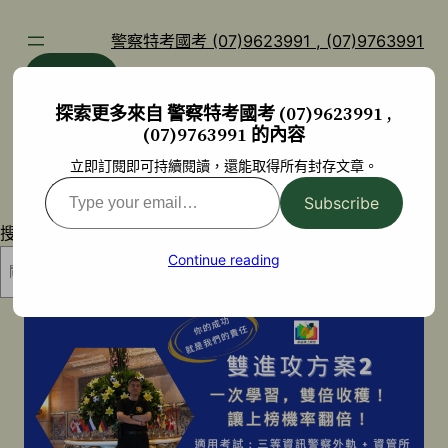
跳
至
警察特考國考 (07)9623991 , (07)9763991
主
部落格
YouTube
要
探索更多來自 警察特考國考 (07)9623991 ,
內
(07)9763991 的內容
容
立即訂閱即可持續閱讀，還能取得所有封存文章。
Type
Subscribe
your
搜尋
email…
Continue reading
搜尋