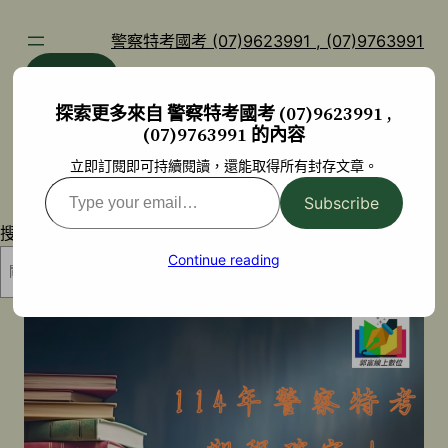
跳
至
警察特考國考 (07)9623991 , (07)9763991
主
部落格
YouTube
要
探索更多來自 警察特考國考 (07)9623991 ,
內
(07)9763991 的內容
容
立即訂閱即可持續閱讀，還能取得所有封存文章。
Type
Subscribe
your
搜尋
email…
Continue reading
搜尋