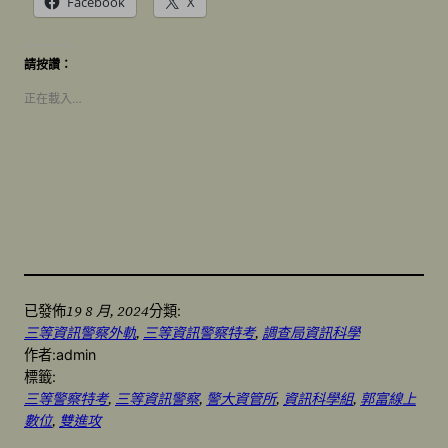
Facebook
X
請按讚：
正在載入…
19 8 月, 2024
已發佈
分類:
三等資訊警察外軌
, 
三等資訊警察特考
, 
調查局資訊科學
作者:
admin
標籤:
三等警察特考
, 
三等資訊警察
, 
警大資管所
, 
資訊科學組
, 
郭富線上
數位
, 
雙進攻