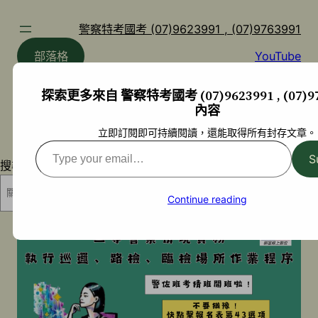
跳
至
警察特考國考 (07)9623991 , (07)9763991
主
部落格
YouTube
要
內
探索更多來自 警察特考國考 (07)9623991 , (07)97
容
內容
立即訂閱即可持續閱讀，還能取得所有封存文章。
Type
S
搜尋
your
email…
搜尋
Continue reading