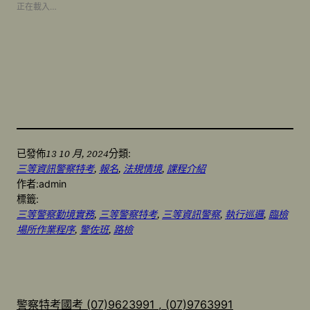
正在載入…
13 10 月, 2024
已發佈
分類:
三等資訊警察特考
, 
報名
, 
法規情境
, 
課程介紹
作者:
admin
標籤:
三等警察勤境實務
, 
三等警察特考
, 
三等資訊警察
, 
執行巡邏
, 
臨檢
場所作業程序
, 
警佐班
, 
路檢
警察特考國考 (07)9623991 , (07)9763991