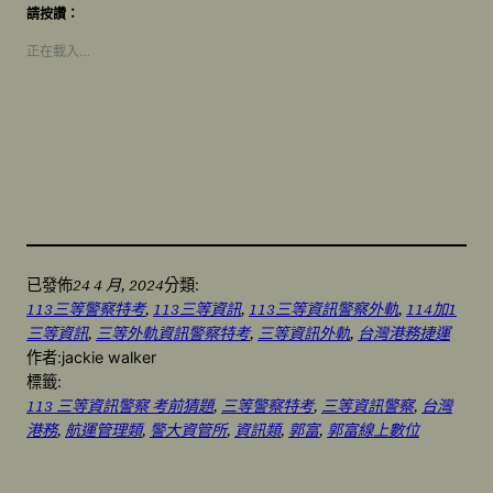
請按讚：
正在載入…
24 4 月, 2024
已發佈
分類:
113三等警察特考
, 
113三等資訊
, 
113三等資訊警察外軌
, 
114加1
三等資訊
, 
三等外軌資訊警察特考
, 
三等資訊外軌
, 
台灣港務捷運
作者:
jackie walker
標籤:
113 三等資訊警察 考前猜題
, 
三等警察特考
, 
三等資訊警察
, 
台灣
港務
, 
航運管理類
, 
警大資管所
, 
資訊類
, 
郭富
, 
郭富線上數位