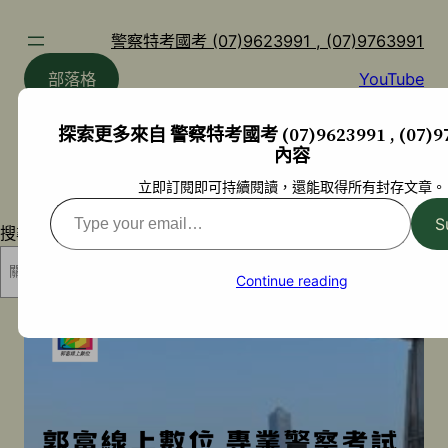
跳
至
警察特考國考 (07)9623991 , (07)9763991
主
部落格
YouTube
要
內
探索更多來自 警察特考國考 (07)9623991 , (07)97
容
內容
立即訂閱即可持續閱讀，還能取得所有封存文章。
Type
S
搜尋
your
email…
搜尋
Continue reading