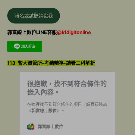
報名或試聽請點我
郭富線上數位LINE客服
@kfdigitonline
113-警大資管所-考猜精準-請看三科解析