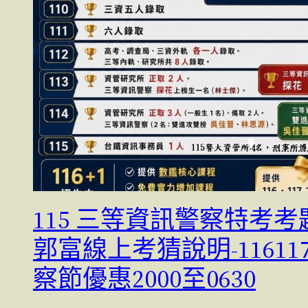
115 三等資訊警察特考考
郭富線上考猜說明-11611
察節優惠2000至0630