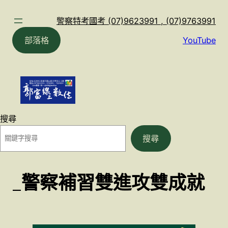
跳
至
警察特考國考 (07)9623991 , (07)9763991
主
部落格
YouTube
要
內
容
搜尋
搜尋
_警察補習雙進攻雙成就