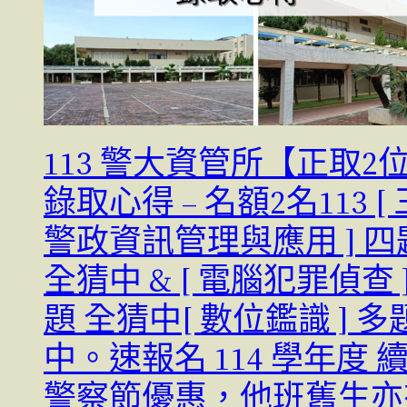
113 警大資管所【正取2
錄取心得 – 名額2名113 [
警政資訊管理與應用 ] 四
全猜中 & [ 電腦犯罪偵查 ]
題 全猜中[ 數位鑑識 ] 多
中。速報名 114 學年度 
警察節優惠，他班舊生亦