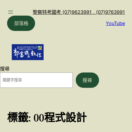
跳
至
警察特考國考 (07)9623991 , (07)9763991
主
部落格
YouTube
要
內
容
搜尋
搜尋
標籤:
00程式設計