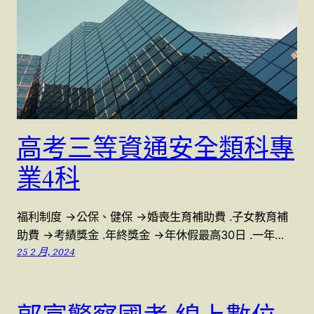
高考三等資通安全類科專
業4科
福利制度 →公保、健保 →婚喪生育補助費 .子女教育補
助費 →考績獎金 .年終獎金 →年休假最高30日 .一年…
25 2 月, 2024