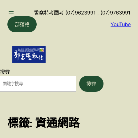
跳
至
警察特考國考 (07)9623991 , (07)9763991
主
部落格
YouTube
要
內
容
搜尋
搜尋
標籤:
資通網路