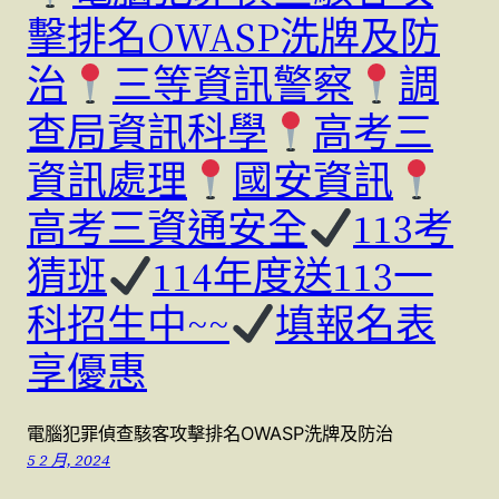
擊排名OWASP洗牌及防
治
三等資訊警察
調
查局資訊科學
高考三
資訊處理
國安資訊
高考三資通安全
113考
猜班
114年度送113一
科招生中~~
填報名表
享優惠
電腦犯罪偵查駭客攻擊排名OWASP洗牌及防治
5 2 月, 2024