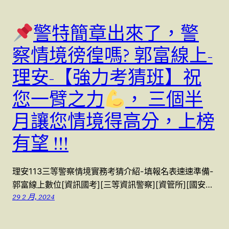
警特簡章出來了，警
察情境徬徨嗎? 郭富線上-
理安-【強力考猜班】祝
您一臂之力
， 三個半
月讓您情境得高分，上榜
有望 !!!
理安113三等警察情境實務考猜介紹-填報名表速速準備-
郭富線上數位[資訊國考][三等資訊警察][資管所][國安…
29 2 月, 2024