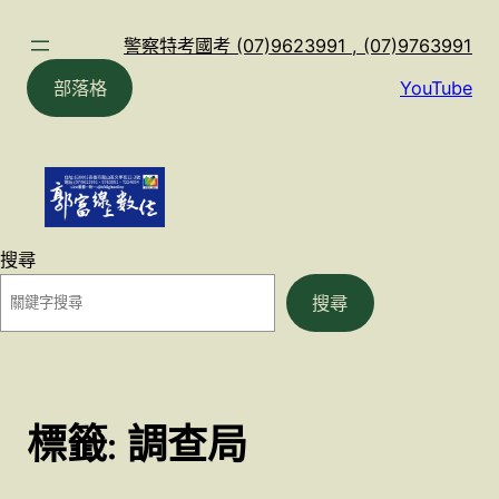
跳
至
警察特考國考 (07)9623991 , (07)9763991
主
部落格
YouTube
要
內
容
搜尋
搜尋
標籤:
調查局