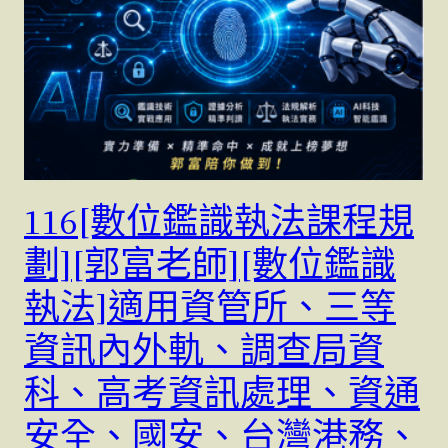
116[數位鑑識執法課程規
劃][郭富老師][數位鑑識
執法]適用資管所、三等
資訊內外軌、調查局資
科、高考資訊處理、資通
安全、國安、台灣港務、