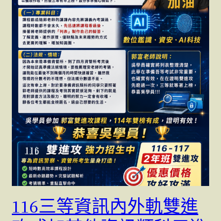
116三等資訊內外軌雙進