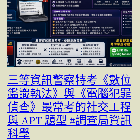
三等資訊警察特考《數位
鑑識執法》與《電腦犯罪
偵查》最常考的社交工程
與 APT 題型 #調查局資訊
科學