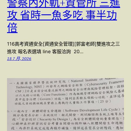
警察內外軌+資管所 三進
攻 省時一魚多吃 事半功
倍
116高考資通安全[資通安全管理][郭富老師]雙進攻之三
進攻 報名表選填 line 客服洽詢 20…
18 7 月, 2026