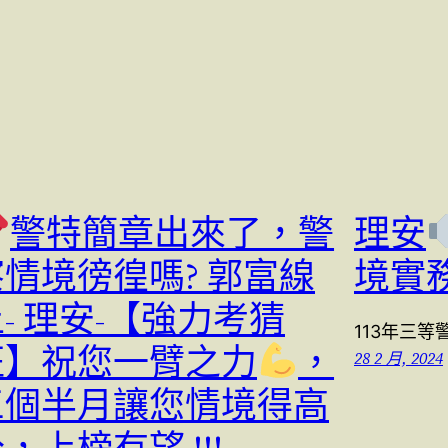
警特簡章出來了，警
理安
察情境徬徨嗎? 郭富線
境實
- 理安-【強力考猜
113年三
班】祝您一臂之力
，
28 2 月, 2024
三個半月讓您情境得高