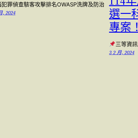
114
腦犯罪偵查駭客攻擊排名OWASP洗牌及防治
選一
月, 2024
專案
三等資訊警
3 2 月, 2024