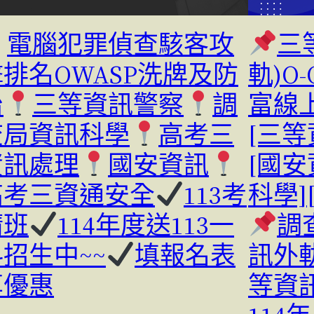
電腦犯罪偵查駭客攻
三
排名OWASP洗牌及防
軌)O-
治
三等資訊警察
調
富線
查局資訊科學
高考三
[三等
資訊處理
國安資訊
[國安
高考三資通安全
113考
科學]
猜班
114年度送113一
調
招生中~~
填報名表
訊外
享優惠
等資