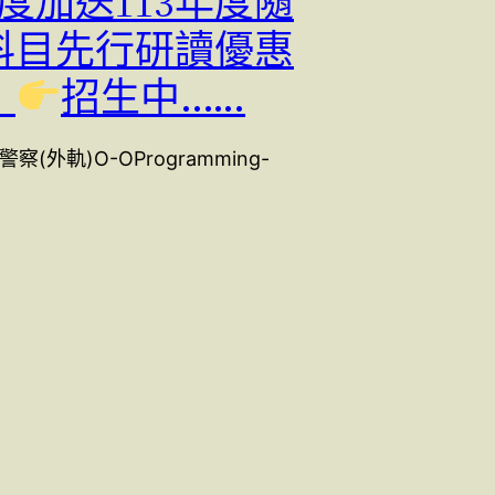
年度加送113年度隨
科目先行研讀優惠
！
招生中..….
察(外軌)O-OProgramming-