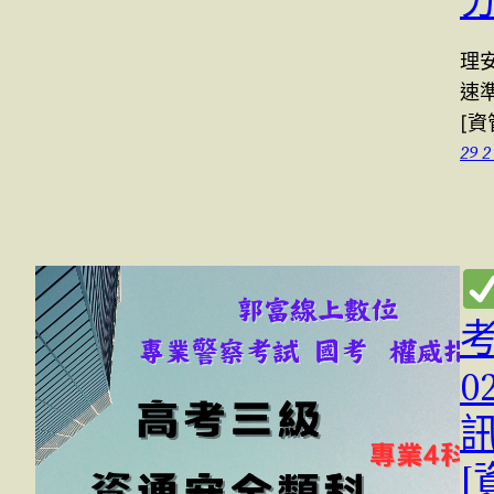
分
理
速
[資
29 2
考
0
訊
[