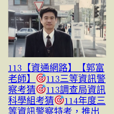
113【資通網路】【郭富
老師】
113三等資訊警
察考猜
113調查局資訊
科學組考猜
114年度三
等資訊警察特考，推出