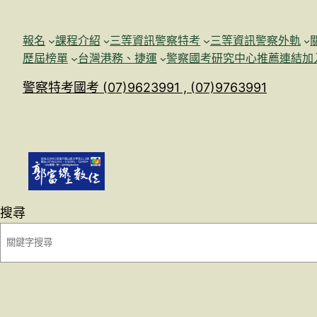
跳
至
報名
課程介紹
三等資訊警察特考
三等資訊警察外軌
主
歷屆榜單
台灣港務、捷運
警察國考研究中心
推薦連結加
要
警察特考國考 (07)9623991 , (07)9763991
內
容
搜尋