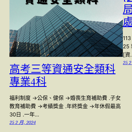
處
11
25
[資
25 2
高考三等資通安全類科
專業4科
福利制度 →公保、健保 →婚喪生育補助費 .子女
教育補助費 →考績獎金 .年終獎金 →年休假最高
30日 .一年…
25 2 月, 2024