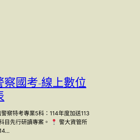
警察國考-線上數位
表
警察特考專業5科：114年度加送113
科目先行研讀專案。
警大資管所
14…