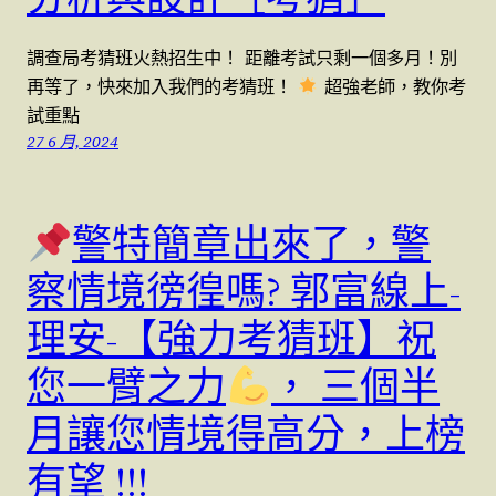
調查局考猜班火熱招生中！ 距離考試只剩一個多月！別
再等了，快來加入我們的考猜班！
超強老師，教你考
試重點
27 6 月, 2024
警特簡章出來了，警
察情境徬徨嗎? 郭富線上-
理安-【強力考猜班】祝
您一臂之力
， 三個半
月讓您情境得高分，上榜
有望 !!!