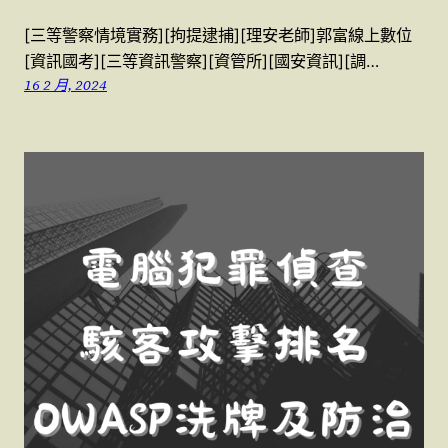
[三等警察情境實務][拘提逮捕][理安老師]郭富線上數位
[資訊國考][三等資訊警察][資管所][國安資訊][調…
16 2 月, 2024