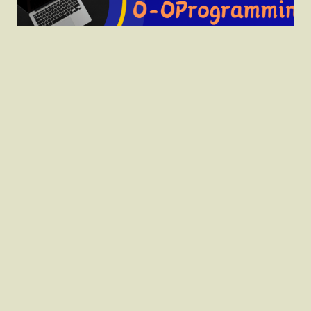
三等資訊警察(外軌)O-
OProgramming-郭富線上
數位[資訊國考][三等資訊
警察][資管所][國安資訊]
[調查局資訊科學][高普考
資訊處理]
調查局考猜
三等資訊外軌考猜