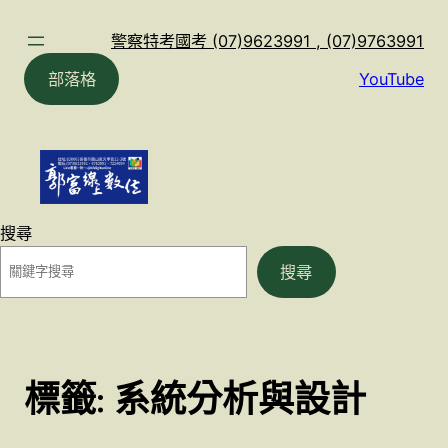
跳
至
警察特考國考 (07)9623991 , (07)9763991
主
部落格
YouTube
要
內
容
搜尋
搜尋
標籤:
系統分析與設計