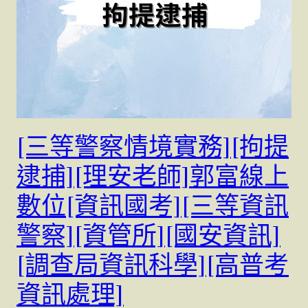
[三等警察情境實務][拘提
逮捕][理安老師]郭富線上
數位[資訊國考][三等資訊
警察][資管所][國安資訊]
[調查局資訊科學][高普考
資訊處理]