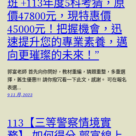
班 +113年度5科考猜，原
價47800元，現特惠價
45000元！把握機會，迅
速提升您的專業素養，邁
向更璀璨的未來！”
郭富老師 首先向你問好，教材重編，猜題重整，多重選
擇，舊生優惠!!! 請你撥冗看一下此文，感謝。 可在報名
表選…
9 11 月, 2023
113【三等警察情境實
務】-如何得分-郭富線上