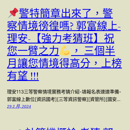
警特簡章出來了，警
察情境徬徨嗎? 郭富線上-
理安-【強力考猜班】祝
您一臂之力
， 三個半
月讓您情境得高分，上榜
有望 !!!
理安113三等警察情境實務考猜介紹-填報名表速速準備-
郭富線上數位[資訊國考][三等資訊警察][資管所][國安…
29 2 月, 2024