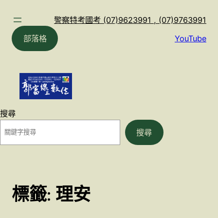
跳
至
警察特考國考 (07)9623991 , (07)9763991
主
部落格
YouTube
要
內
容
搜尋
搜尋
標籤:
理安