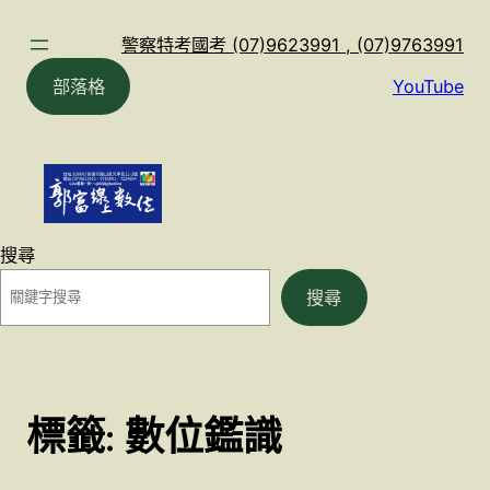
跳
至
警察特考國考 (07)9623991 , (07)9763991
主
部落格
YouTube
要
內
容
搜尋
搜尋
標籤:
數位鑑識