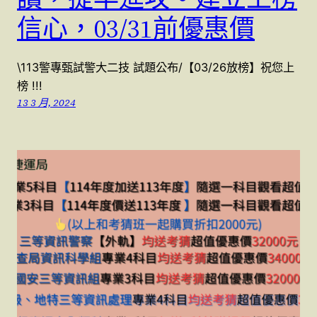
信心，03/31前優惠價
\113警專甄試警大二技 試題公布/【03/26放榜】祝您上
榜 !!!
13 3 月, 2024