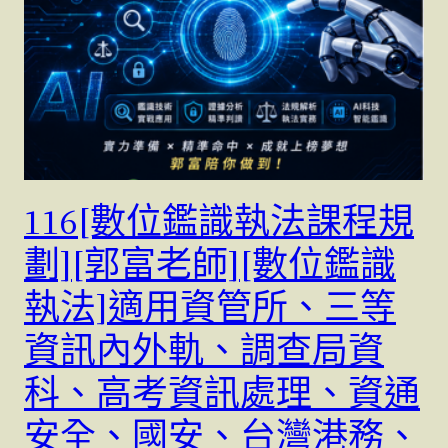
116[數位鑑識執法課程規
劃][郭富老師][數位鑑識
執法]適用資管所、三等
資訊內外軌、調查局資
科、高考資訊處理、資通
安全、國安、台灣港務、