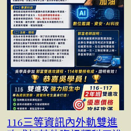
116三等資訊內外軌雙進