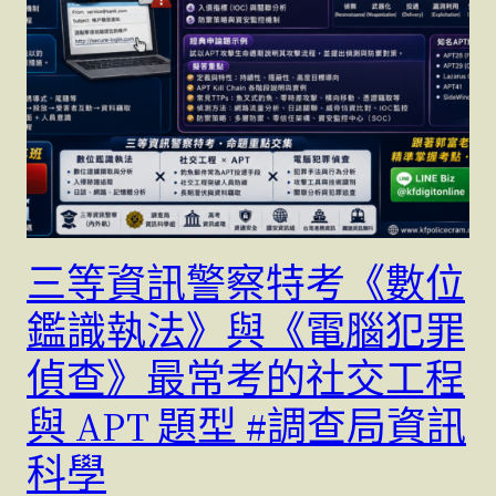
三等資訊警察特考《數位
鑑識執法》與《電腦犯罪
偵查》最常考的社交工程
與 APT 題型 #調查局資訊
科學