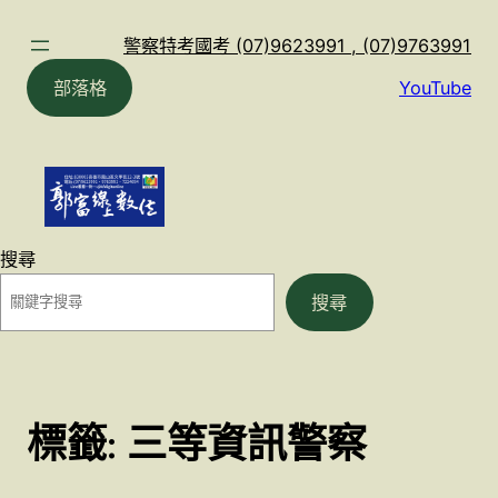
跳
至
警察特考國考 (07)9623991 , (07)9763991
主
部落格
YouTube
要
內
容
搜尋
搜尋
標籤:
三等資訊警察