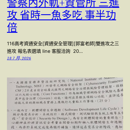
警察內外軌+資管所 三進
攻 省時一魚多吃 事半功
倍
116高考資通安全[資通安全管理][郭富老師]雙進攻之三
進攻 報名表選填 line 客服洽詢 20…
18 7 月, 2026