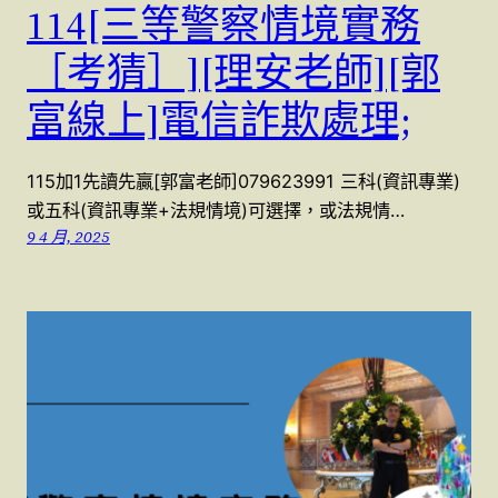
114[三等警察情境實務
［考猜］][理安老師][郭
富線上]電信詐欺處理;
115加1先讀先贏[郭富老師]079623991 三科(資訊專業)
或五科(資訊專業+法規情境)可選擇，或法規情…
9 4 月, 2025