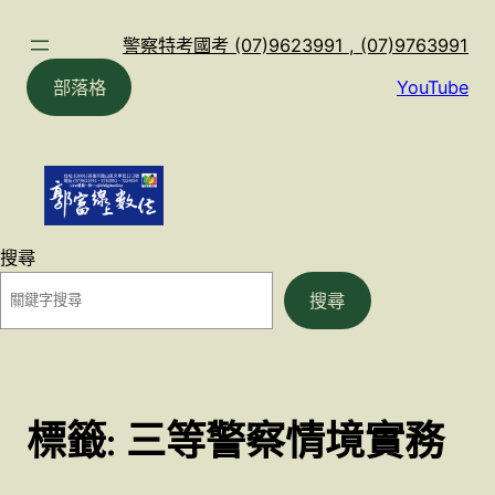
跳
至
警察特考國考 (07)9623991 , (07)9763991
主
部落格
YouTube
要
內
容
搜尋
搜尋
標籤:
三等警察情境實務