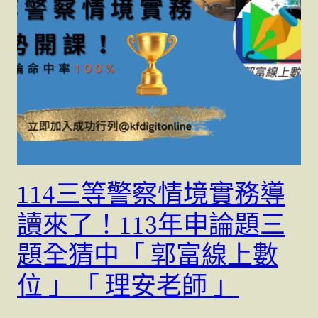
114三等警察情境實務導
讀來了！113年申論題三
題全猜中「 郭富線上數
位 」「 理安老師 」