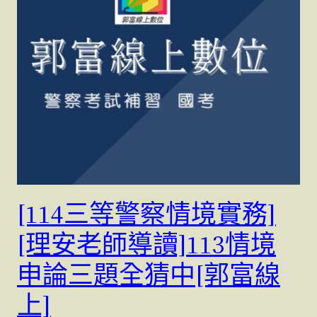
[114三等警察情境實務]
[理安老師導讀]113情境
申論三題全猜中[郭富線
上]