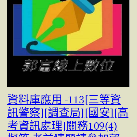
資料庫應用 -113[三等資
訊警察][調查局][國安][高
考資訊處理]關務109(4)