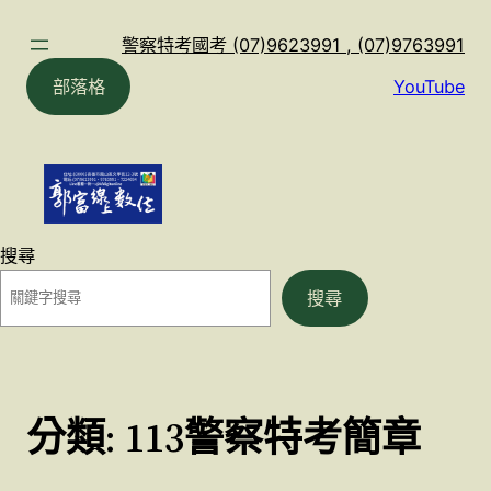
跳
至
警察特考國考 (07)9623991 , (07)9763991
主
部落格
YouTube
要
內
容
搜尋
搜尋
分類:
113警察特考簡章