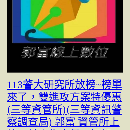
113警大研究所放榜~榜單
來了，雙進攻方案特優惠
(三等資管所)(三等資訊警
察調查局) 郭富 資管所上