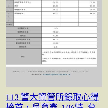
113 警大資管所錄取心得
榜首，吳育鑫 106特 台