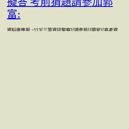
擬答 考前猜題請參加郭
富:
資料庫應用 -113[三等資訊警察][調查局][國安][高考資
訊處理]關務109(4) 擬答 考前猜題請參加郭…
8 5 月, 2024