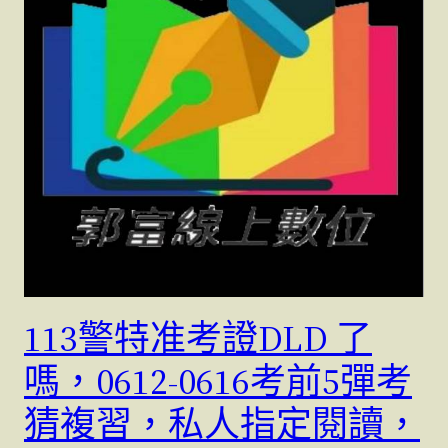
113警特准考證DLD 了
嗎，0612-0616考前5彈考
猜複習，私人指定閱讀，