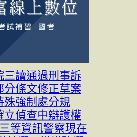
院三讀通過刑事訴
部分條文修正草案
特殊強制處分規
確立偵查中辯護權
. 三等資訊警察現在