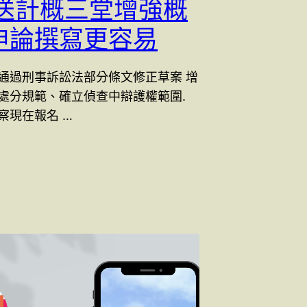
 送計概三堂增強概
申論撰寫更容易
通過刑事訴訟法部分條文修正草案 增
處分規範、確立偵查中辯護權範圍.
察現在報名 …