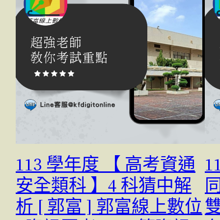
113 學年度 【 高考資通
安全類科 】4 科猜中解
同
析 [ 郭富 ] 郭富線上數位