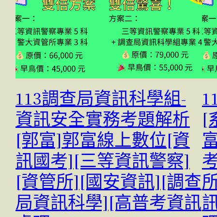
113調查局資訊科學組-
1
資訊安全實務考題解析
[
[郭富]郭富線上數位[資
訊國考][三等資訊警察]
考
[資管所][國安資訊][調查
所
局資訊科學][高普考資訊