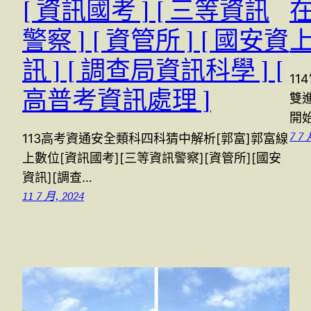
[ 資訊國考 ] [ 三等資訊
在
警察 ] [ 資管所 ] [ 國安資
訊 ] [ 調查局資訊科學 ] [
11
高普考資訊處理 ]
雙進
開
7 7 
113高考資通安全類科四科猜中解析[郭富]郭富線
上數位[資訊國考][三等資訊警察][資管所][國安
資訊][調查…
11 7 月, 2024