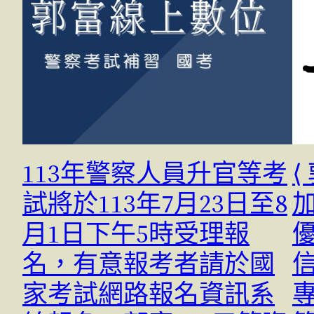
113年警察人員升官等考
⟨
試將於113年7月23日至8
月1日下午5時受理報
名，有意報考者請於國
信
家考試網路報名資訊系
專