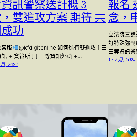
等資訊警察送計概 3
報名
堂，雙進攻方案 期待 共
念，
創成功
立法院三讀
訂特殊強制
ne客服
@kfdigitonline 如何進行雙進攻 [ 三
三等資訊警
訊 + 資管所 ] [ 三等資訊外軌 +…
17 7 月, 2024
 月, 2024