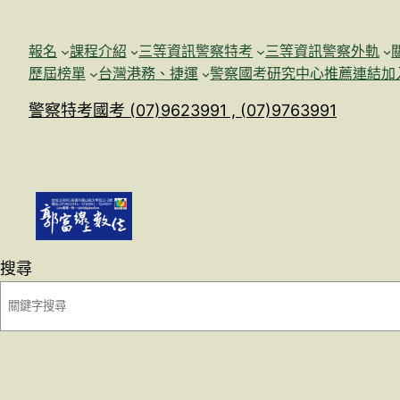
跳
至
報名
課程介紹
三等資訊警察特考
三等資訊警察外軌
主
歷屆榜單
台灣港務、捷運
警察國考研究中心
推薦連結加
要
警察特考國考 (07)9623991 , (07)9763991
內
容
搜尋