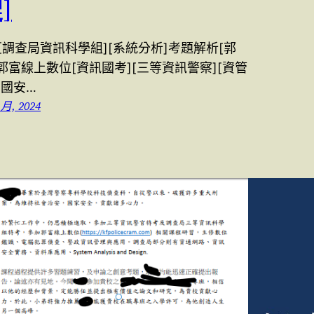
]
3[調查局資訊科學組][系統分析]考題解析[郭
郭富線上數位[資訊國考][三等資訊警察][資管
[國安…
 月, 2024