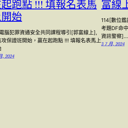
起跑點 !!! 填報名表馬
富線
上開始
114[數位
考題DF命
4電腦犯罪資通安全共同課程導引[郭富線上],
資訊警察]…
攻保證班開始，贏在起跑點 !!! 填報名表馬上
3 7 月, 2024
始
月, 2024