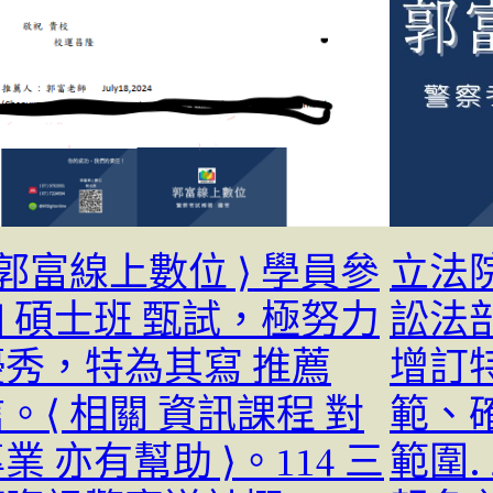
 郭富線上數位 ⟩ 學員參
立法
加 碩士班 甄試，極努力
訟法
優秀，特為其寫 推薦
增訂
。⟨ 相關 資訊課程 對
範、
業 亦有幫助 ⟩。114 三
範圍