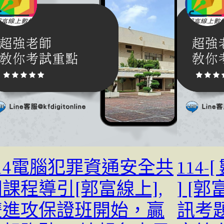
114電腦犯罪資通安全共
114
課程導引[郭富線上],
] [郭
雙進攻保證班開始，贏
訊考題