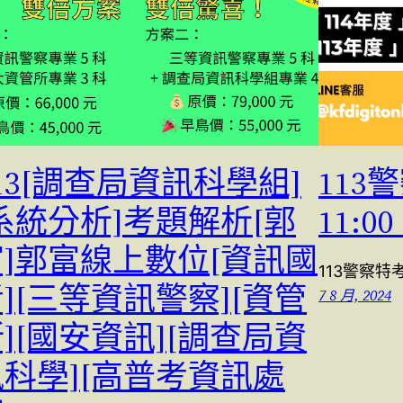
13[調查局資訊科學組]
113
系統分析]考題解析[郭
11:
富]郭富線上數位[資訊國
113警察特考
][三等資訊警察][資管
7 8 月, 2024
][國安資訊][調查局資
訊科學][高普考資訊處