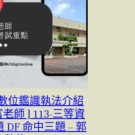
-[ 數位鑑識執法介紹
富老師 ] 113-三等資
 DF 命中三題 – 郭