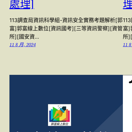
處理]
理
113調查局資訊科學組-資訊安全實務考題解析[郭
11
富]郭富線上數位[資訊國考][三等資訊警察][資管
富]
所][國安資…
所]
11 8 月, 2024
11 8