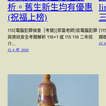
析。舊生新生均有優惠
l
(祝福上榜)
115[電腦犯罪偵查［考猜][郭富老師]從電腦犯罪
[1
與資訊安全考題解析 116+1 或 115 116 二年班
擷取
10 1
介…
21 4 月, 2026