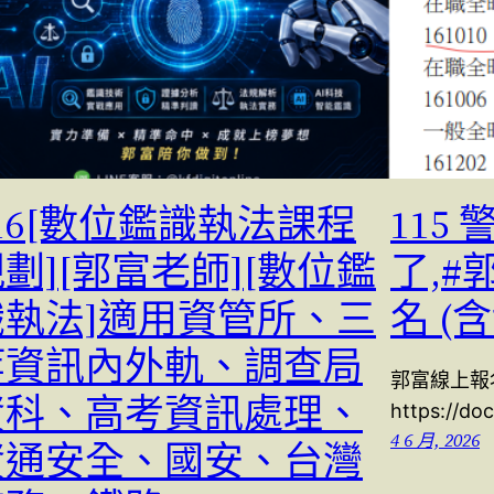
16[數位鑑識執法課程
115
劃][郭富老師][數位鑑
了,#
識執法]適用資管所、三
名 (
等資訊內外軌、調查局
郭富線上報
資科、高考資訊處理、
https://d
4 6 月, 2026
資通安全、國安、台灣