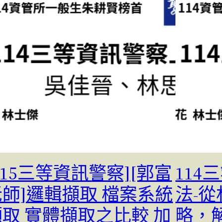
115三等資訊警察][郭富
11
老師]邏輯擷取 檔案系統
法-
擷取 實體擷取之比較 加
略，