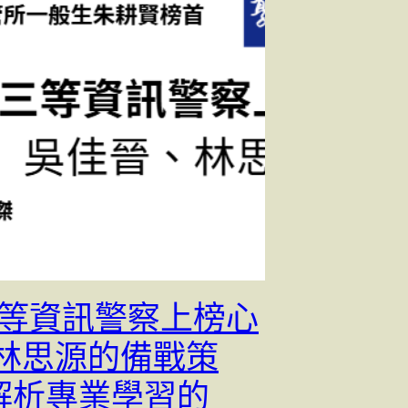
4三等資訊警察上榜心
從林思源的備戰策
解析專業學習的