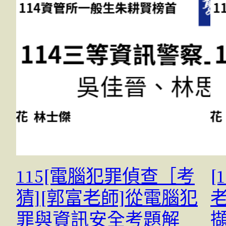
115[電腦犯罪偵查［考
[
猜][郭富老師]從電腦犯
罪與資訊安全考題解