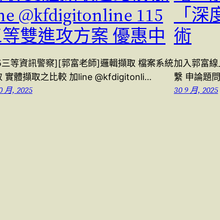
ine @kfdigitonline 115
「深
三等雙進攻方案 優惠中
術
15三等資訊警察][郭富老師]邏輯擷取 檔案系統
加入郭富線上 l
 實體擷取之比較 加line @kfdigitonli…
繫 申論題問
0 月, 2025
30 9 月, 2025