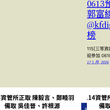
061
郭富線上
@kfd
榜
115[三等資
迎參加 06
17 5 月, 2026