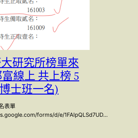
 警大研究所榜單來
郭富線上 共上榜 5
含博士班一名)
名表單
ocs.google.com/forms/d/e/1FAIpQLSd7UD…