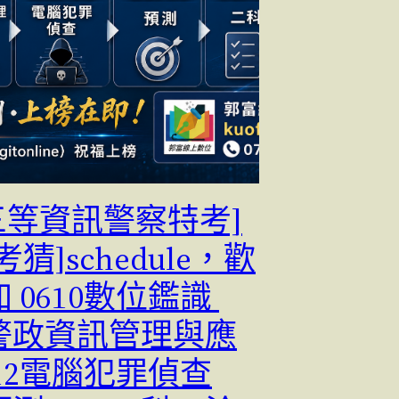
[三等資訊警察特考]
考猜]schedule，歡
 0610數位鑑識
1警政資訊管理與應
612電腦犯罪偵查