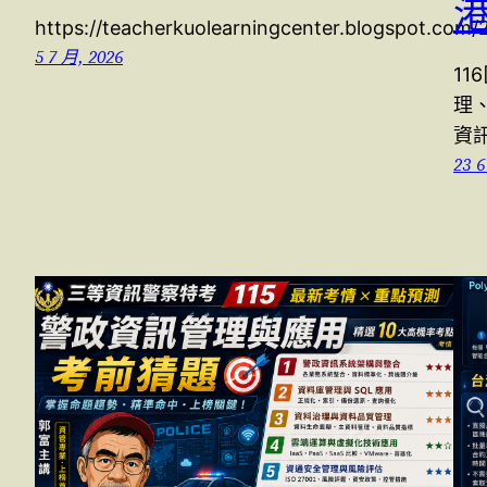
https://teacherkuolearningcenter.blogspot.com
5 7 月, 2026
11
理
資
23 6