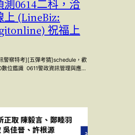
3預測0614二科，洽
 (LineBiz:
igitonline) 祝福上
訊警察特考][五彈考猜]schedule，歡
10數位鑑識 0611警政資訊管理與應…