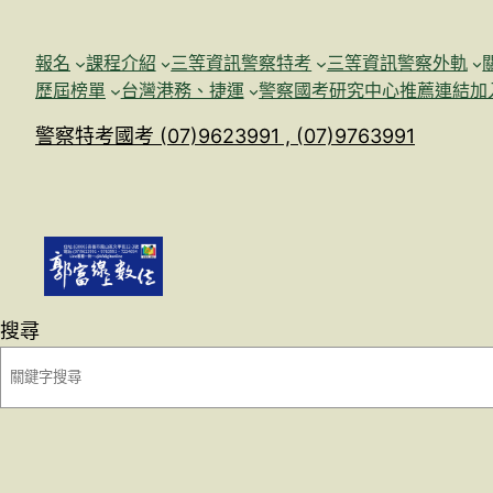
跳
至
報名
課程介紹
三等資訊警察特考
三等資訊警察外軌
主
歷屆榜單
台灣港務、捷運
警察國考研究中心
推薦連結加
要
警察特考國考 (07)9623991 , (07)9763991
內
容
搜尋