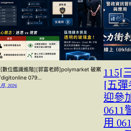
115
5[數位鑑識進階][郭富老師]polymarket 破案
digitonline 079…
[五彈
 月, 2026
迎參加
061
用 0