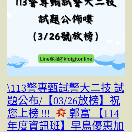
\113警專甄試警大二技 試
題公布/【03/26放榜】祝
您上榜 !!!
郭富 【114
年度資訊班】早鳥優惠加