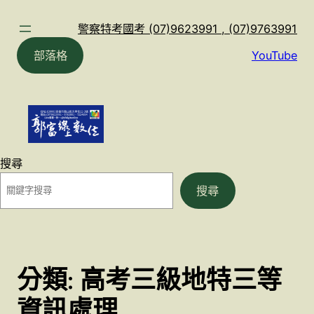
跳
至
警察特考國考 (07)9623991 , (07)9763991
主
部落格
YouTube
要
內
容
搜尋
搜尋
分類:
高考三級地特三等
資訊處理