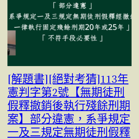
[解題書][絕對考猜]113年
憲判字第2號【無期徒刑
假釋撤銷後執行殘餘刑期
案】部分違憲，系爭規定
一及三規定無期徒刑假釋