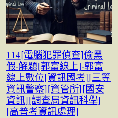
114[電腦犯罪偵查]偷黑
假-解題[郭富線上]-郭富
線上數位[資訊國考][三等
資訊警察][資管所][國安
資訊][調查局資訊科學]
[高普考資訊處理]