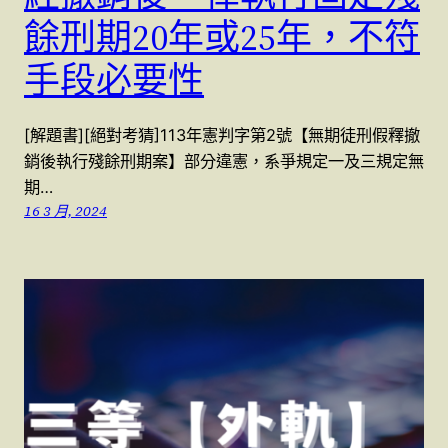
餘刑期20年或25年，不符
手段必要性
[解題書][絕對考猜]113年憲判字第2號【無期徒刑假釋撤
銷後執行殘餘刑期案】部分違憲，系爭規定一及三規定無
期…
16 3 月, 2024