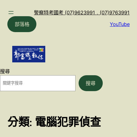
跳
至
警察特考國考 (07)9623991 , (07)9763991
主
部落格
YouTube
要
內
容
搜尋
搜尋
分類:
電腦犯罪偵查