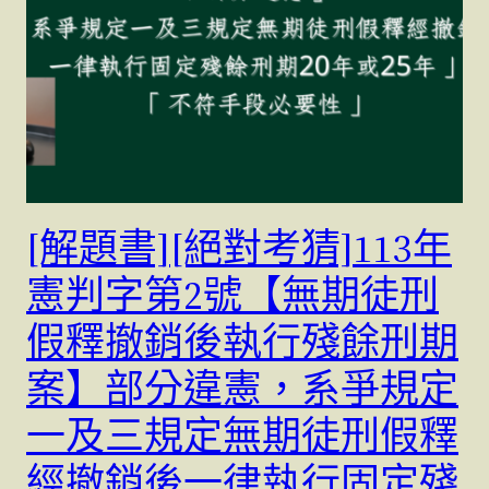
[解題書][絕對考猜]113年
憲判字第2號【無期徒刑
假釋撤銷後執行殘餘刑期
案】部分違憲，系爭規定
一及三規定無期徒刑假釋
經撤銷後一律執行固定殘