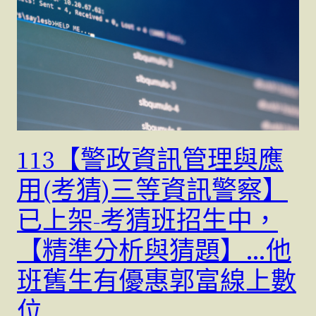
113【警政資訊管理與應
用(考猜)三等資訊警察】
已上架-考猜班招生中，
【精準分析與猜題】…他
班舊生有優惠郭富線上數
位