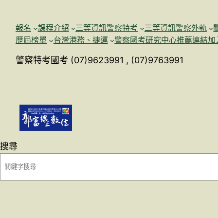
跳
至
報名
課程介紹
三等資訊警察特考
三等資訊警察外軌
主
歷屆榜單
台灣港務、捷運
警察國考研究中心
推薦連結加
要
警察特考國考 (07)9623991 , (07)9763991
內
容
搜尋