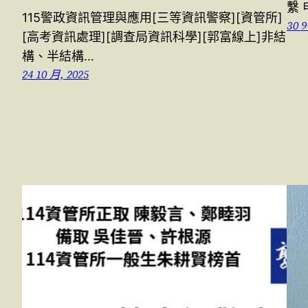
繫 
115警政資訊管理與應用[三等資訊警察][資管所]
30 9
[高考資訊處理][調查局資訊科學][郭富線上]非結
構、半結構…
24 10 月, 2025