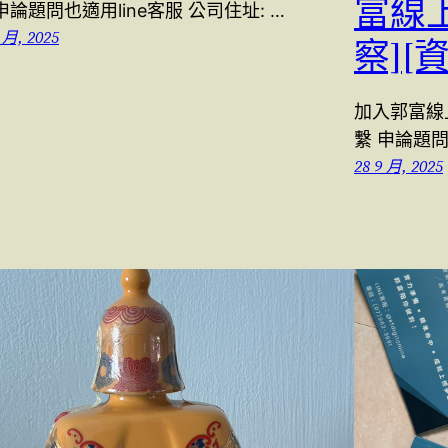
富線
申論題問也適用line客服 公司住址: …
 月, 2025
察][
加入郭富線上 l
繫 申論題問
28 9 月, 2025