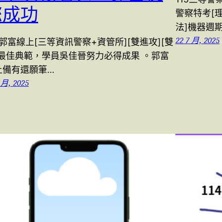
您成功
警察特考[理
法]機器週
22 7 月, 2025
4郭富線上[三等資訊警察+資管所][雙進攻][雙
]最佳典範，學員吳佳晉努力必得成果 。郭富
上備有還願筆…
 月, 2025