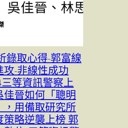
分析錄取心得-郭富線
進攻-非線性成功
14三等資訊警察上
吳佳晉如何「聰明
」，用備取研究所
度策略逆襲上榜 郭