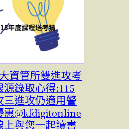
4警大資管所雙進攻考
源錄取心得:115
攻三進攻仍適用警
@kfdigitonline
線上與您一起讀書