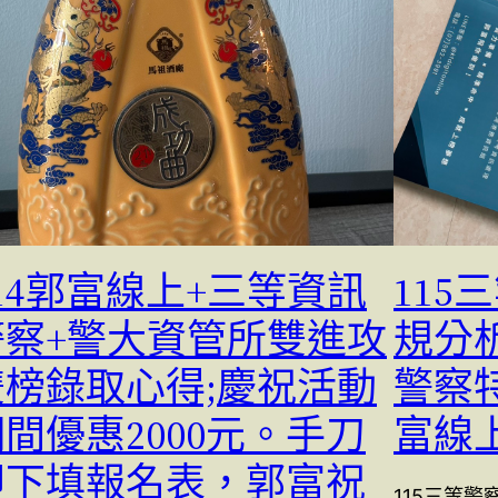
14郭富線上+三等資訊
11
警察+警大資管所雙進攻
規分
雙榜錄取心得;慶祝活動
警察特
間優惠2000元。手刀
富線上
即下填報名表，郭富祝
115三等