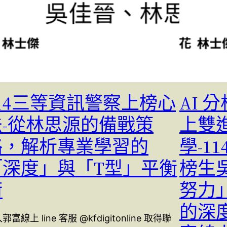
114三等資訊警察上榜心
AI 
法-從林思源的備戰策
上雙
略，解析專業學習的
學-1
「深度」與「T型」平衡
榜生
術
努力
的深
郭富線上 line 客服 @kfdigitonline 取得聯