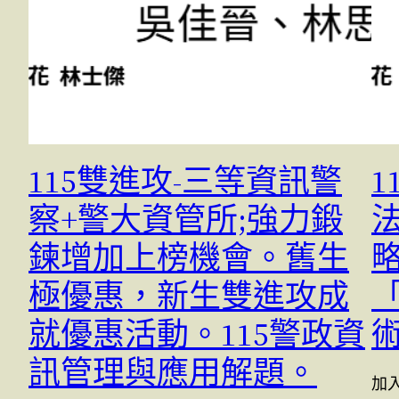
115雙進攻-三等資訊警
察+警大資管所;強力鍛
鍊增加上榜機會。舊生
極優惠，新生雙進攻成
就優惠活動。115警政資
訊管理與應用解題。
加入