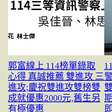
郭富線上 114榜單錄取
1
心得 真誠推薦 雙進攻 三
進攻;慶祝雙進攻雙榜雙
成就優惠2000元,舊生另
期
有極優惠