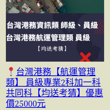
台灣港務【航運管理
類】 員級專業2科加一科
共同科【均送考猜】優惠
價25000元