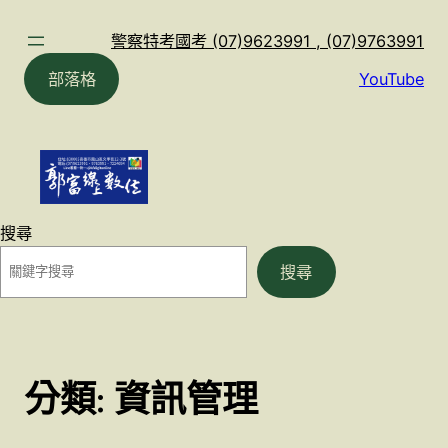
跳
至
警察特考國考 (07)9623991 , (07)9763991
主
部落格
YouTube
要
內
容
搜尋
搜尋
分類:
資訊管理