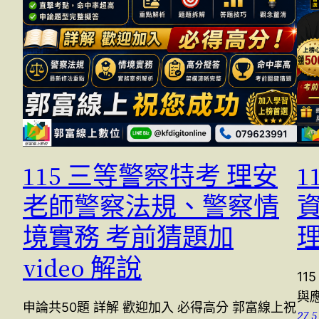
115 三等警察特考 理安
1
老師警察法規、警察情
境實務 考前猜題加
video 解說
1
與應
申論共50題 詳解 歡迎加入 必得高分 郭富線上祝
27 5