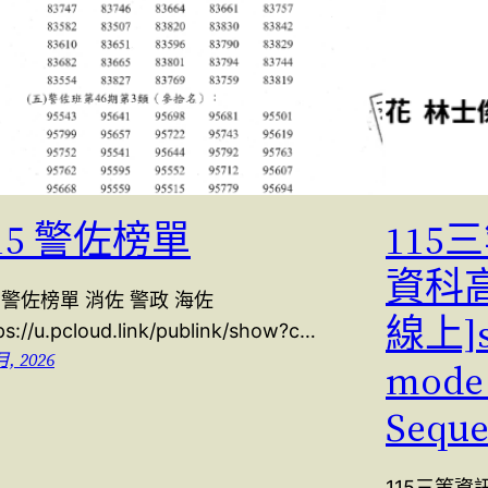
15 警佐榜單
11
資科
5 警佐榜單 消佐 警政 海佐
線上]s
ps://u.pcloud.link/publink/show?c…
月, 2026
mode
Seque
115三等