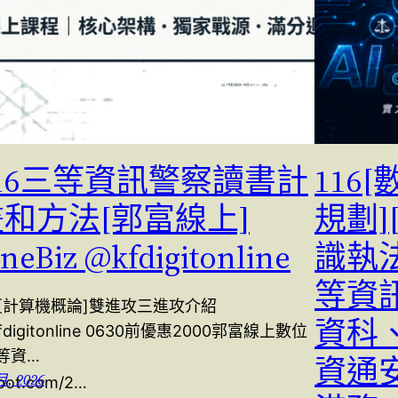
116三等資訊警察讀書計
116
畫和方法[郭富線上]
規劃]
ineBiz @kfdigitonline
識執
等資
6[計算機概論]雙進攻三進攻介紹
資科
fdigitonline 0630前優惠2000郭富線上數位
等資…
資通
月, 2026
spot.com/2…