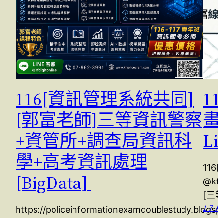
116[資訊管理系統共同]
[郭富老師]三等資訊警察
+資管所+調查局資訊科
L
學+高考資訊處理
11
[BigData]
@k
[三
1 7 
https://policeinformationexamdoublestudy.blog