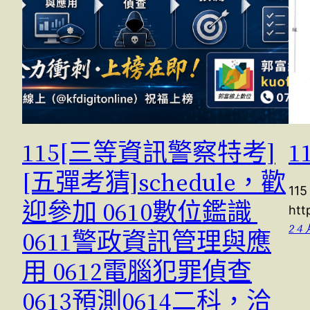
115[三等資訊警察特考]
1
[五彈考猜]schedule，歡
11
迎參加 0610數位鑑識
htt
2 4 
0611警政資訊管理與應
用 0612電腦犯罪偵查
0613預測0614二科，洽