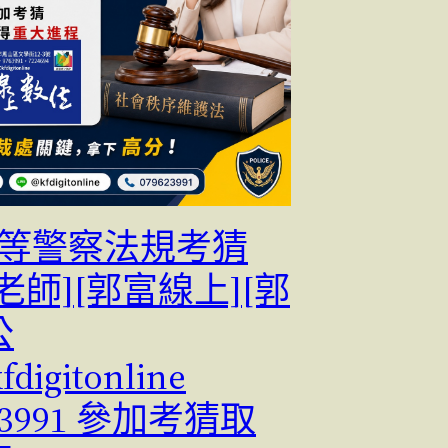
三等警察法規考猜
老師][郭富線上][郭
公
digitonline
23991 參加考猜取