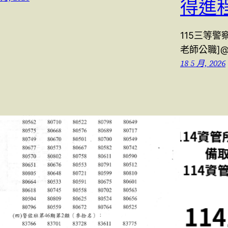
得進
115三等警
老師公職]@kfd
18 5 月, 2026