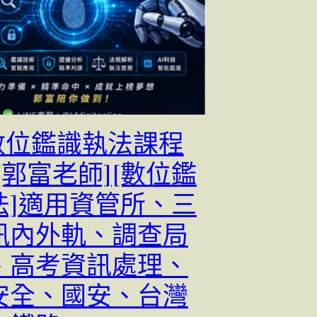
[數位鑑識執法課程
[郭富老師][數位鑑
法]適用資管所、三
訊內外軌、調查局
、高考資訊處理、
安全、國安、台灣