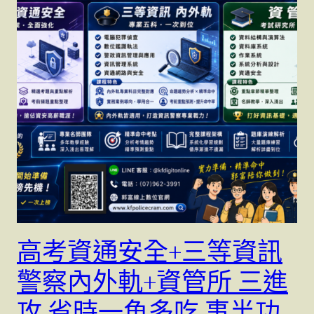
高考資通安全+三等資訊
警察內外軌+資管所 三進
攻 省時一魚多吃 事半功