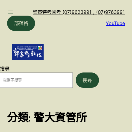
跳
至
警察特考國考 (07)9623991 , (07)9763991
主
部落格
YouTube
要
內
容
搜尋
搜尋
分類:
警大資管所