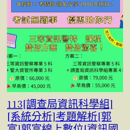
113[調查局資訊科學組]
[系統分析]考題解析[郭
富]郭富線上數位[資訊國