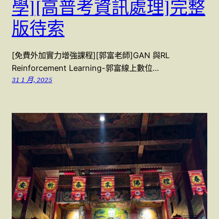
學][高普考資訊處理]完整
版待索
[免費外加實力增強課程][郭富老師]GAN 與RL
Reinforcement Learning-郭富線上數位…
31 1 月, 2025