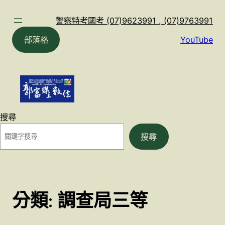
跳
至
警察特考國考 (07)9623991 , (07)9763991
主
部落格
YouTube
要
內
容
搜尋
搜尋
分類:
調查局三等