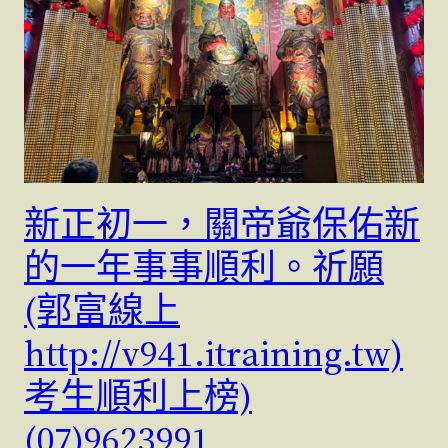
新正初一，關帝爺保佑新
的一年事事順利。祈願
(郭富線上
http://v941.itraining.tw)
考生順利上榜)
(07)9623991