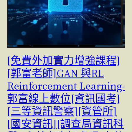
[免費外加實力增強課程]
[郭富老師]GAN 與RL
Reinforcement Learning-
郭富線上數位[資訊國考]
[三等資訊警察][資管所]
[國安資訊][調查局資訊科