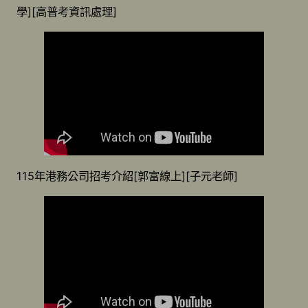
學][高普考資訊處理]
115年港務公司招考介紹[郭富線上][子元老師]