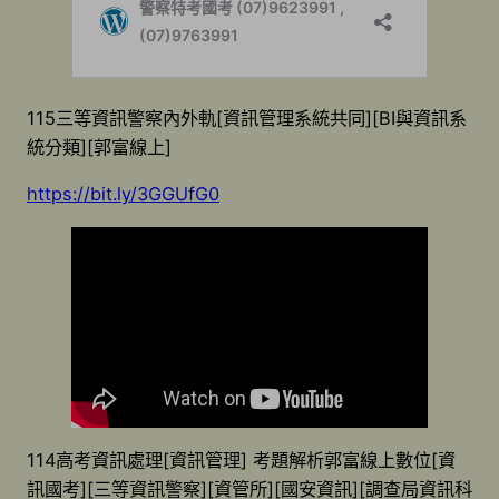
115三等資訊警察內外軌[資訊管理系統共同][BI與資訊系
統分類][郭富線上]
https://bit.ly/3GGUfG0
114高考資訊處理[資訊管理] 考題解析郭富線上數位[資
訊國考][三等資訊警察][資管所][國安資訊][調查局資訊科