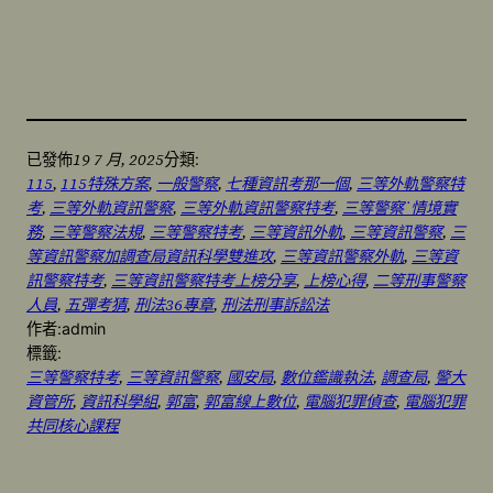
19 7 月, 2025
已發佈
分類:
115
, 
115特殊方案
, 
一般警察
, 
七種資訊考那一個
, 
三等外軌警察特
考
, 
三等外軌資訊警察
, 
三等外軌資訊警察特考
, 
三等警察˙情境實
務
, 
三等警察法規
, 
三等警察特考
, 
三等資訊外軌
, 
三等資訊警察
, 
三
等資訊警察加調查局資訊科學雙進攻
, 
三等資訊警察外軌
, 
三等資
訊警察特考
, 
三等資訊警察特考上榜分享
, 
上榜心得
, 
二等刑事警察
人員
, 
五彈考猜
, 
刑法36專章
, 
刑法刑事訴訟法
作者:
admin
標籤:
三等警察特考
, 
三等資訊警察
, 
國安局
, 
數位鑑識執法
, 
調查局
, 
警大
資管所
, 
資訊科學組
, 
郭富
, 
郭富線上數位
, 
電腦犯罪偵查
, 
電腦犯罪
共同核心課程