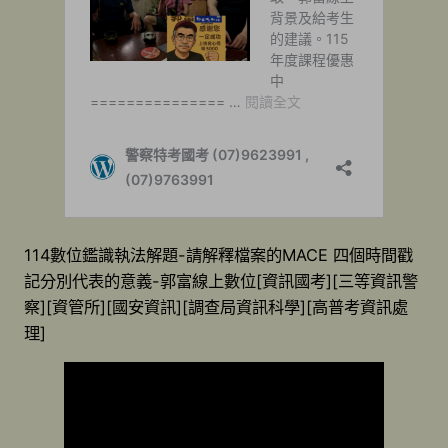
114數位鑑識執法解題-請解釋檔案的MACE 四個時間戳
記分別代表的意義-郭富線上數位[資訊國考][三等資訊警
察][資管所][國安資訊][調查局資訊科學][高普考資訊處
理]