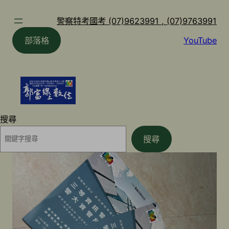
跳
至
警察特考國考 (07)9623991 , (07)9763991
主
部落格
YouTube
要
內
容
搜尋
搜尋