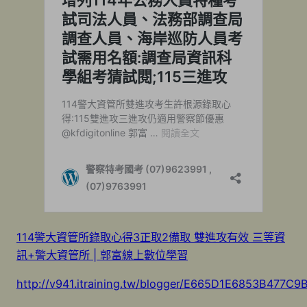
114警大資管所錄取心得3正取2備取 雙進攻有效 三等資
訊+警大資管所 | 郭富線上數位學習
http://v941.itraining.tw/blogger/E665D1E6853B477